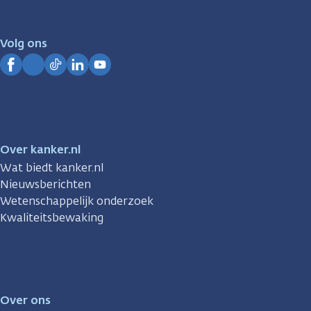
er
voor
je.
Volg ons
Kanker.nl
Facebook
Instagram
TikTok
LinkedIn
YouTube
Over kanker.nl
Wat biedt kanker.nl
Nieuwsberichten
Wetenschappelijk onderzoek
Kwaliteitsbewaking
Over ons