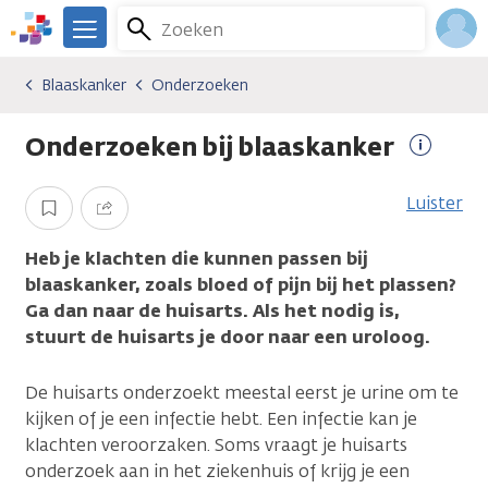
Overslaan
Zoeken
Menu
en
We
naar
zijn
Inlo
Blaaskanker
Onderzoeken
Kankersoorten
Blaaskanker
Onderzoeken
de
er
Acco
inhoud
voor
Onderzoeken bij blaaskanker
gaan
je.
Meer
Kanker.nl
informa
Luister
Opslaan
Delen
Heb je klachten die kunnen passen bij
blaaskanker, zoals bloed of pijn bij het plassen?
Ga dan naar de huisarts. Als het nodig is,
stuurt de huisarts je door naar een uroloog.
De huisarts onderzoekt meestal eerst je urine om te
kijken of je een infectie hebt. Een infectie kan je
klachten veroorzaken. Soms vraagt je huisarts
onderzoek aan in het ziekenhuis of krijg je een