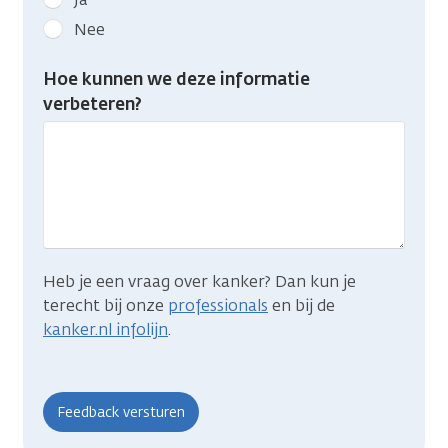
kanker.nl
Nee
feedback:
Heb
Hoe kunnen we deze informatie
je
verbeteren?
gevonden
wat
je
zocht?
Heb je een vraag over kanker? Dan kun je
terecht bij onze
professionals
en bij de
kanker.nl infolijn
.