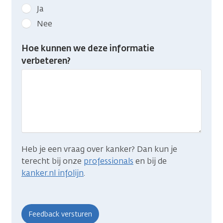
Geef
Ja
kanker.nl
Nee
feedback:
Heb
Hoe kunnen we deze informatie
je
verbeteren?
gevonden
wat
je
zocht?
Heb je een vraag over kanker? Dan kun je
terecht bij onze
professionals
en bij de
kanker.nl infolijn
.