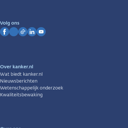
er
voor
je.
Volg ons
Kanker.nl
Facebook
Instagram
TikTok
LinkedIn
YouTube
Over kanker.nl
Wat biedt kanker.nl
Nieuwsberichten
Wetenschappelijk onderzoek
Kwaliteitsbewaking