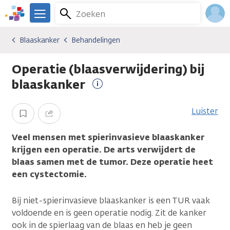
Overslaan
Zoeken
Menu
en
We
naar
zijn
Inlo
Blaaskanker
Behandelingen
Kankersoorten
Blaaskanker
Behandelingen
de
er
Acco
inhoud
voor
Operatie (blaasverwijdering) bij
gaan
je.
Kanker.nl
blaaskanker
Meer
informatie
Luister
Opslaan
Delen
Veel mensen met spierinvasieve blaaskanker
krijgen een operatie. De arts verwijdert de
blaas samen met de tumor. Deze operatie heet
een cystectomie.
Bij niet-spierinvasieve blaaskanker is een TUR vaak
voldoende en is geen operatie nodig. Zit de kanker
ook in de spierlaag van de blaas en heb je geen