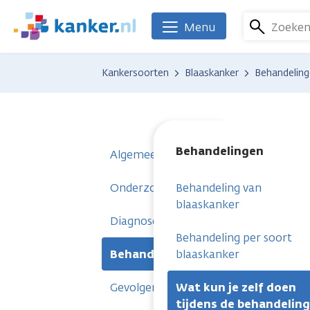
Overslaan
en
Zoeke
Menu
We
naar
zijn
de
er
Kankersoorten
Blaaskanker
Behandelin
inhoud
voor
gaan
je.
Kanker.nl
Behandelingen
Algemeen
Onderzoeken
Behandeling van
blaaskanker
Diagnose
Behandeling per soort
Behandelingen
blaaskanker
Gevolgen
Wat kun je zelf doen
tijdens de behandeling