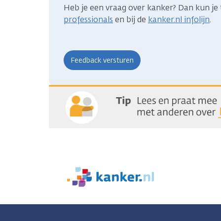
Heb je een vraag over kanker? Dan kun je 
professionals
en bij de
kanker.nl infolijn
.
We
zijn
er
voor