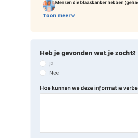
Mensen die blaaskanker hebben (geha
Toon meer
Heb je gevonden wat je zocht?
Geef
Ja
kanker.nl
Nee
feedback:
Heb
Hoe kunnen we deze informatie verbe
je
gevonden
wat
je
zocht?