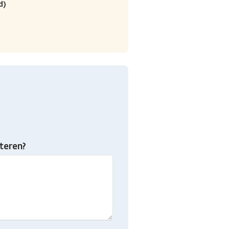
d)
teren?