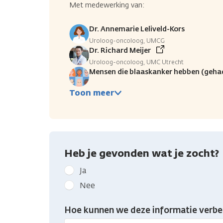
Met medewerking van:
Dr. Annemarie Leliveld-Kors
Uroloog-oncoloog, UMCG
Dr. Richard Meijer
Uroloog-oncoloog, UMC Utrecht
Mensen die blaaskanker hebben (geha
Toon meer
Heb je gevonden wat je zocht?
Geef
Ja
kanker.nl
Nee
feedback:
Heb
Hoe kunnen we deze informatie verbe
je