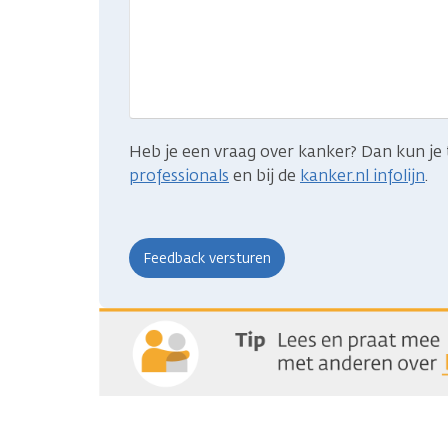
gevonden
wat
je
zocht?
Heb je een vraag over kanker? Dan kun je 
professionals
en bij de
kanker.nl infolijn
.