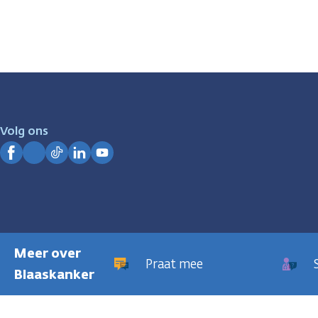
Volg ons
Facebook
Instagram
TikTok
LinkedIn
YouTube
Meer over
Praat mee
Blaaskanker
Privacyregeling
Cookies
Disclaimer
Gebruiksvoorwaarden
Hui