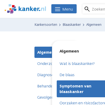
Overslaan
en
Zoeke
Menu
We
naar
zijn
de
er
Kankersoorten
Blaaskanker
Algemeen
inhoud
voor
gaan
je.
Kanker.nl
Algemeen
Algemeen
Onderzoeken
Wat is blaaskanker?
Diagnose
De blaas
Behandelingen
Symptomen van
blaaskanker
Gevolgen
Oorzaken en risicofactor