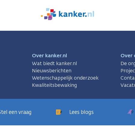
We
zijn
er
voor
je.
Kanker.nl
Over kanker.nl
Over 
Wat biedt kanker.nl
De org
Nieuwsberichten
Proje
Wetenschappelijk onderzoek
Conta
Kwaliteitsbewaking
Vacat
Stel een vraag
Lees blogs
sregels