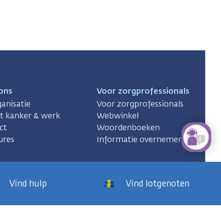
ons
Voor zorgprofessionals
anisatie
Voor zorgprofessionals
ct kanker & werk
Webwinkel
ct
Woordenboeken
ures
Informatie overnemen
Vind hulp
Vind lotgenoten
KWF