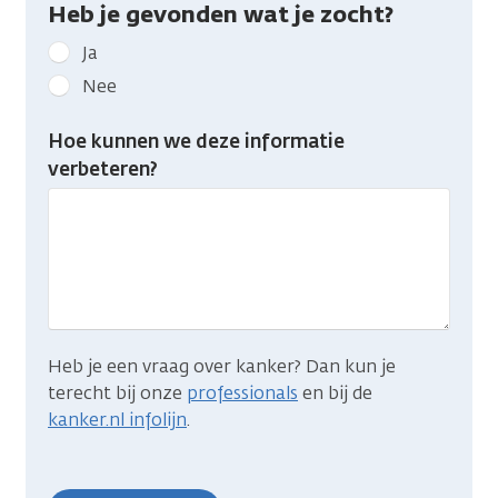
Heb je gevonden wat je zocht?
Geef
Ja
kanker.nl
Nee
feedback:
Heb
Hoe kunnen we deze informatie
je
verbeteren?
gevonden
wat
je
zocht?
Heb je een vraag over kanker? Dan kun je
terecht bij onze
professionals
en bij de
kanker.nl infolijn
.