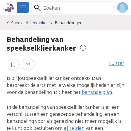
Overslaan
Zoeken
Menu
en
We
naar
zijn
Inlo
Speekselklierkanker
Behandelingen
Kankersoorten
Speekselklierkanker
Behandelingen
de
er
Acco
inhoud
voor
Behandeling van
gaan
je.
Kanker.nl
speekselklierkanker
Meer
informatie
Luister
Opslaan
Delen
Is bij jou speekselklierkanker ontdekt? Dan
bespreekt de arts met je welke mogelijkheden er zijn
voor de behandeling. Dit heet het
behandelplan
.
In de behandeling van speekselklierkanker is er een
verschil tussen een genezende behandeling, en een
behandeling voor als genezing niet meer mogelijk is.
Je kunt ook besluiten om
af te zien
van een