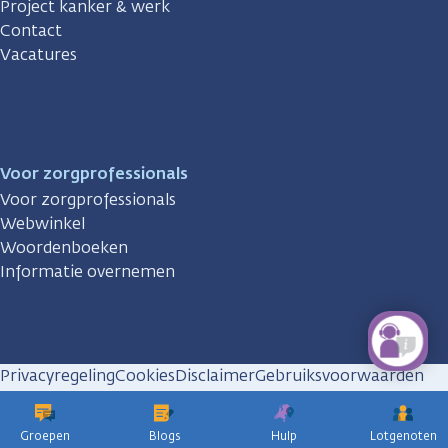
Project kanker & werk
Contact
Vacatures
Voor zorgprofessionals
Voor zorgprofessionals
Webwinkel
Woordenboeken
Informatie overnemen
Privacyregeling
Cookies
Disclaimer
Gebruiksvoorwaarden
Huisregels
Groepen
Blogs
Hulp
Lotgenoten