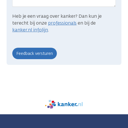
Heb je een vraag over kanker? Dan kun je
terecht bij onze
professionals
en bij de
kanker.nl infolijn
.
We
zijn
er