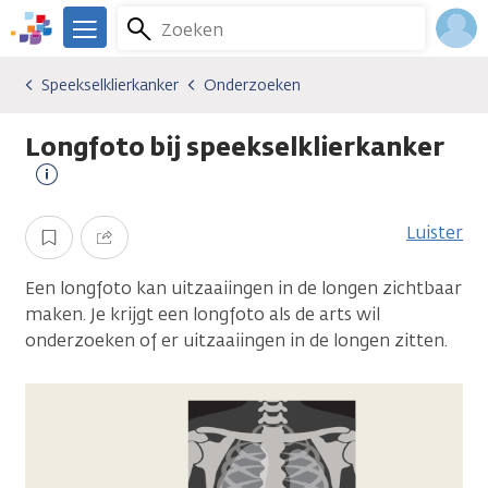
Overslaan
Zoeken
Menu
en
We
naar
zijn
Inlo
Speekselklierkanker
Onderzoeken
Kankersoorten
Speekselklierkanker
Onderzoeken
de
er
Acco
inhoud
voor
Longfoto bij speekselklierkanker
gaan
je.
Kanker.nl
Meer
informatie
Luister
Opslaan
Delen
Een longfoto kan uitzaaiingen in de longen zichtbaar
maken. Je krijgt een longfoto als de arts wil
onderzoeken of er uitzaaiingen in de longen zitten.