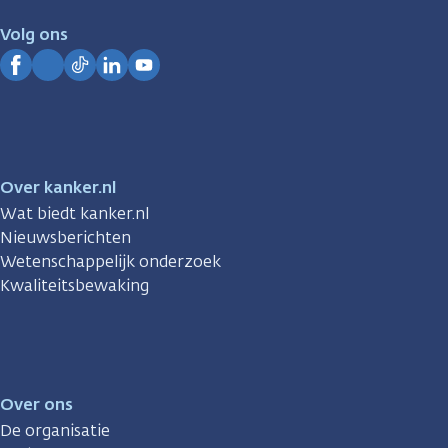
voor
je.
Volg ons
Kanker.nl
Facebook
Instagram
TikTok
LinkedIn
YouTube
Over kanker.nl
Wat biedt kanker.nl
Nieuwsberichten
Wetenschappelijk onderzoek
Kwaliteitsbewaking
Over ons
De organisatie