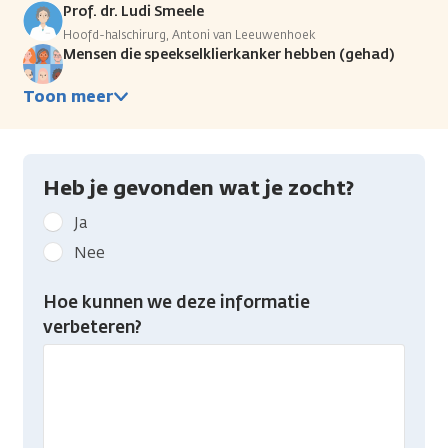
Prof. dr. Ludi Smeele
Hoofd-halschirurg, Antoni van Leeuwenhoek
Mensen die speekselklierkanker hebben (gehad)
Toon meer
Heb je gevonden wat je zocht?
Geef
Ja
kanker.nl
Nee
feedback:
Heb
Hoe kunnen we deze informatie
je
verbeteren?
gevonden
wat
je
zocht?