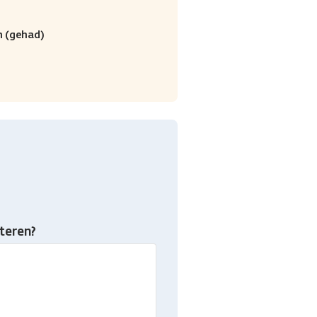
n (gehad)
teren?