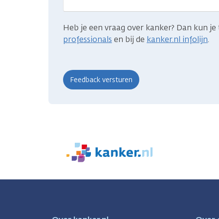
Heb je een vraag over kanker? Dan kun je 
professionals
en bij de
kanker.nl infolijn
.
We
zijn
er
voor
je.
Kanker.nl