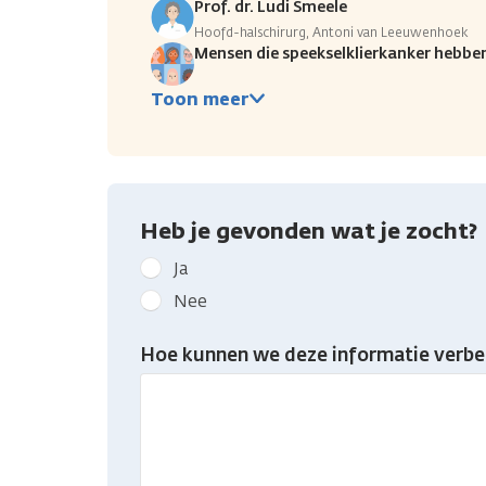
Prof. dr. Ludi Smeele
Hoofd-halschirurg, Antoni van Leeuwenhoek
Mensen die speekselklierkanker hebbe
Toon meer
Heb je gevonden wat je zocht?
Geef
Ja
kanker.nl
Nee
feedback:
Heb
Hoe kunnen we deze informatie verbe
je
gevonden
wat
je
zocht?