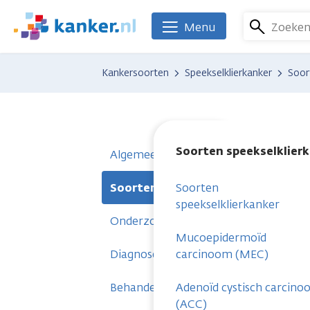
Overslaan
en
Zoeke
Menu
We
naar
zijn
de
er
Kankersoorten
Speekselklierkanker
Soor
inhoud
voor
gaan
je.
Kanker.nl
Soorten speekselklier
Algemeen
Soorten speekselklierkanker
Soorten
speekselklierkanker
Onderzoeken
Mucoepidermoïd
Diagnose
carcinoom (MEC)
Behandelingen
Adenoïd cystisch carcin
(ACC)