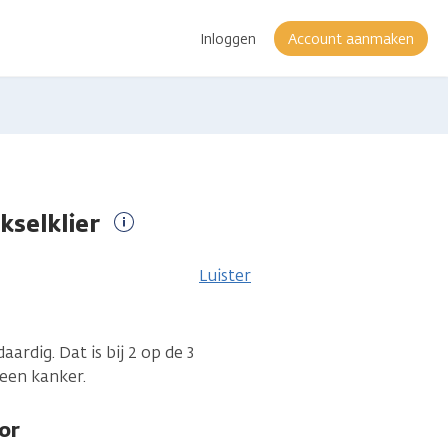
Inloggen
Account aanmaken
kselklier
Meer
informatie
Luister
ardig. Dat is bij 2 op de 3
geen kanker.
or