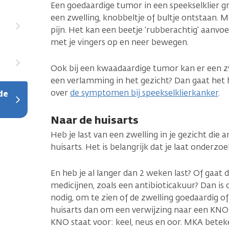
Een goedaardige tumor in een speekselklier g
een zwelling, knobbeltje of bultje ontstaan. M
pijn. Het kan een beetje ‘rubberachtig’ aanvoe
met je vingers op en neer bewegen.
Ook bij een kwaadaardige tumor kan er een zw
een verlamming in het gezicht? Dan gaat het 
over
de symptomen bij speekselklierkanker
.
de
Naar de huisarts
Heb je last van een zwelling in je gezicht die 
huisarts. Het is belangrijk dat je laat onderzo
En heb je al langer dan 2 weken last? Of gaat 
medicijnen, zoals een antibioticakuur? Dan is
nodig, om te zien of de zwelling goedaardig of
huisarts dan om een verwijzing naar een KNO
KNO staat voor: keel, neus en oor. MKA betek