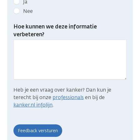
Ja
kanker.nl
Nee
feedback:
Heb
Hoe kunnen we deze informatie
je
verbeteren?
gevonden
wat
je
zocht?
Heb je een vraag over kanker? Dan kun je
terecht bij onze
professionals
en bij de
kanker.nl infolijn
.