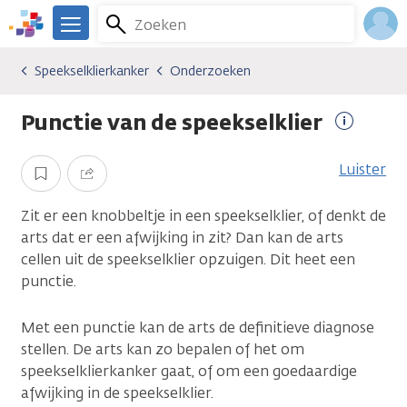
Overslaan
Zoeken
Menu
en
We
naar
zijn
Inlo
Speekselklierkanker
Onderzoeken
Kankersoorten
Speekselklierkanker
Onderzoeken
de
er
Acco
inhoud
voor
Punctie van de speekselklier
gaan
je.
Meer
Kanker.nl
informat
Luister
Opslaan
Delen
Zit er een knobbeltje in een speekselklier, of denkt de
arts dat er een afwijking in zit? Dan kan de arts
cellen uit de speekselklier opzuigen. Dit heet een
punctie.
Met een punctie kan de arts de definitieve diagnose
stellen. De arts kan zo bepalen of het om
speekselklierkanker gaat, of om een goedaardige
afwijking in de speekselklier.