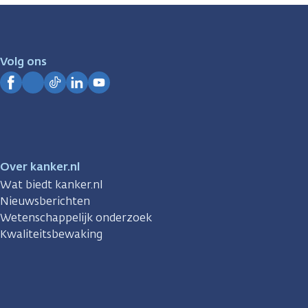
zijn
er
voor
je.
Volg ons
Kanker.nl
Facebook
Instagram
TikTok
LinkedIn
YouTube
Over kanker.nl
Wat biedt kanker.nl
Nieuwsberichten
Wetenschappelijk onderzoek
Kwaliteitsbewaking