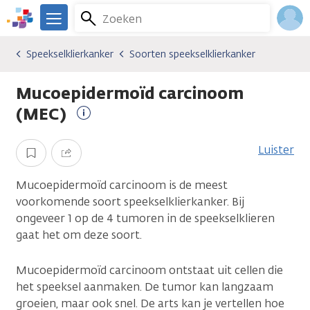
Overslaan
Zoeken
Menu
en
We
naar
zijn
Inlo
Speekselklierkanker
Soorten speekselklierkanker
Kankersoorten
Speekselklierkanker
Soorten speekselklierkanker
de
er
Acco
inhoud
voor
Mucoepidermoïd carcinoom
gaan
je.
Kanker.nl
(MEC)
Meer
informatie
Luister
Opslaan
Delen
Mucoepidermoïd carcinoom is de meest
voorkomende soort speekselklierkanker. Bij
ongeveer 1 op de 4 tumoren in de speekselklieren
gaat het om deze soort.
Mucoepidermoïd carcinoom ontstaat uit cellen die
het speeksel aanmaken. De tumor kan langzaam
groeien, maar ook snel. De arts kan je vertellen hoe