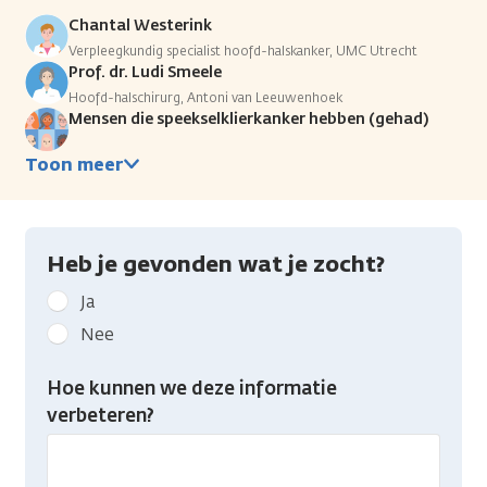
Chantal Westerink
Verpleegkundig specialist hoofd-halskanker, UMC Utrecht
Prof. dr. Ludi Smeele
Hoofd-halschirurg, Antoni van Leeuwenhoek
Mensen die speekselklierkanker hebben (gehad)
Toon meer
Heb je gevonden wat je zocht?
Geef
Ja
kanker.nl
Nee
feedback:
Heb
Hoe kunnen we deze informatie
je
verbeteren?
gevonden
wat
je