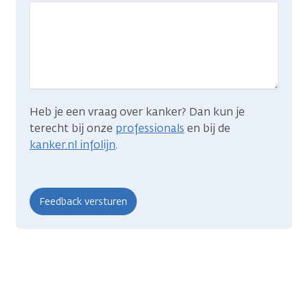
wat
je
zocht?
Heb je een vraag over kanker? Dan kun je
terecht bij onze
professionals
en bij de
kanker.nl infolijn
.