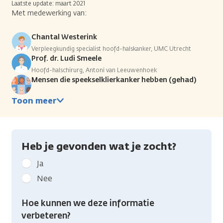
Laatste update: maart 2021
Met medewerking van:
Chantal Westerink
Verpleegkundig specialist hoofd-halskanker, UMC Utrecht
Prof. dr. Ludi Smeele
Hoofd-halschirurg, Antoni van Leeuwenhoek
Mensen die speekselklierkanker hebben (gehad)
Toon meer
Heb je gevonden wat je zocht?
Geef
Ja
kanker.nl
Nee
feedback:
Heb
Hoe kunnen we deze informatie
je
verbeteren?
gevonden