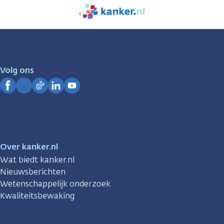
We
zijn
er
voor
je.
Volg ons
Kanker.nl
Facebook
Instagram
TikTok
LinkedIn
YouTube
Over kanker.nl
Wat biedt kanker.nl
Nieuwsberichten
Wetenschappelijk onderzoek
Kwaliteitsbewaking