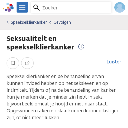
Overslaan
Zoeken
Menu
en
We
naar
zijn
Inlo
Speekselklierkanker
Gevolgen
Kankersoorten
Speekselklierkanker
Gevolgen
de
er
Acco
inhoud
voor
Seksualiteit en
gaan
je.
Kanker.nl
speekselklierkanker
Meer
informatie
Luister
Opslaan
Delen
Speekselklierkanker en de behandeling ervan
kunnen invloed hebben op het seksleven en op
intimiteit. Tijdens of na de behandeling van kanker
kun je merken dat je minder zin hebt in seks,
bijvoorbeeld omdat je hoofd er niet naar staat.
Opgewonden raken en klaarkomen kunnen lastiger
zijn, of niet meer lukken.