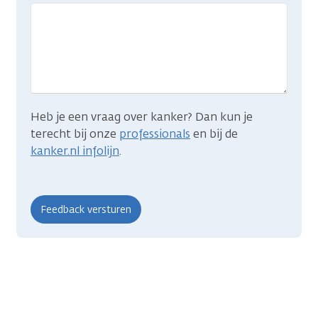
gevonden
wat
je
zocht?
Heb je een vraag over kanker? Dan kun je
terecht bij onze
professionals
en bij de
kanker.nl infolijn
.