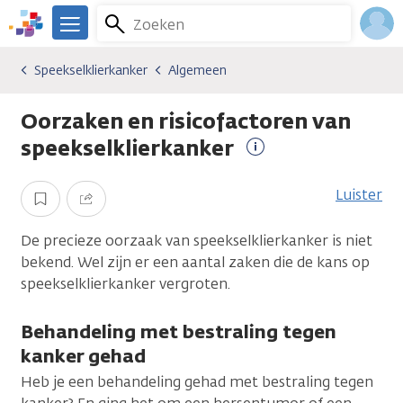
Overslaan
Zoeken
Menu
en
We
naar
zijn
Inlo
Speekselklierkanker
Algemeen
Kankersoorten
Speekselklierkanker
Algemeen
de
er
Acco
inhoud
voor
Oorzaken en risicofactoren van
gaan
je.
Kanker.nl
speekselklierkanker
Meer
informatie
Luister
Opslaan
Delen
De precieze oorzaak van speekselklierkanker is niet
bekend. Wel zijn er een aantal zaken die de kans op
speekselklierkanker vergroten.
Behandeling met bestraling tegen
kanker gehad
Heb je een behandeling gehad met bestraling tegen