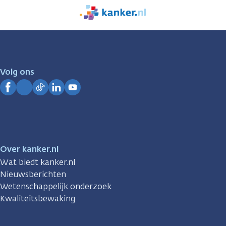
We
zijn
er
voor
je.
Volg ons
Kanker.nl
Facebook
Instagram
TikTok
LinkedIn
YouTube
Over kanker.nl
Wat biedt kanker.nl
Nieuwsberichten
Wetenschappelijk onderzoek
Kwaliteitsbewaking