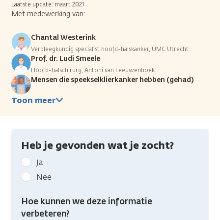
Laatste update: maart 2021
Met medewerking van:
Chantal Westerink
Verpleegkundig specialist hoofd-halskanker, UMC Utrecht
Prof. dr. Ludi Smeele
Hoofd-halschirurg, Antoni van Leeuwenhoek
Mensen die speekselklierkanker hebben (gehad)
Toon meer
Heb je gevonden wat je zocht?
Geef
Ja
kanker.nl
Nee
feedback:
Heb
Hoe kunnen we deze informatie
je
verbeteren?