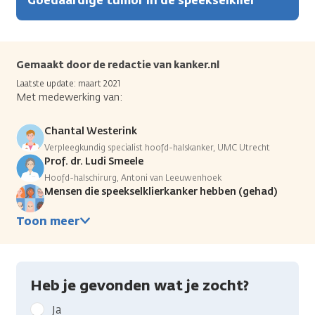
Goedaardige tumor in de speekselklier
Gemaakt door de redactie van kanker.nl
Laatste update: maart 2021
Met medewerking van:
Chantal Westerink
Verpleegkundig specialist hoofd-halskanker, UMC Utrecht
Prof. dr. Ludi Smeele
Hoofd-halschirurg, Antoni van Leeuwenhoek
Mensen die speekselklierkanker hebben (gehad)
Toon meer
Heb je gevonden wat je zocht?
Geef
Ja