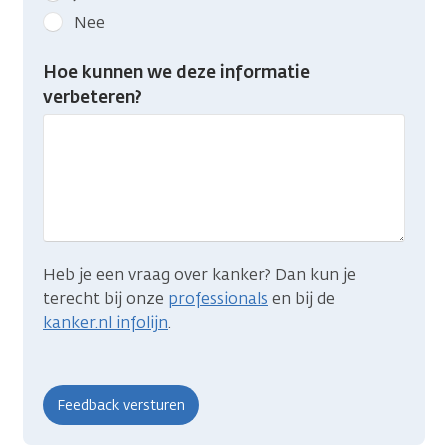
kanker.nl
Nee
feedback:
Heb
Hoe kunnen we deze informatie
je
verbeteren?
gevonden
wat
je
zocht?
Heb je een vraag over kanker? Dan kun je
terecht bij onze
professionals
en bij de
kanker.nl infolijn
.