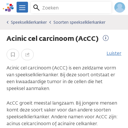
Overslaan
Zoeken
Menu
en
We
naar
zijn
Inlo
Speekselklierkanker
Soorten speekselklierkanker
Kankersoorten
Speekselklierkanker
Soorten speekselklierkanker
de
er
Acco
inhoud
voor
Acinic cel carcinoom (AcCC)
gaan
je.
Meer
Kanker.nl
informati
Luister
Opslaan
Delen
Acinic cel carcinoom (AcCC) is een zeldzame vorm
van speekselklierkanker. Bij deze soort ontstaat er
een kwaadaardige tumor in de cellen die het
speeksel aanmaken.
AcCC groeit meestal langzaam. Bij jongere mensen
komt deze soort vaker voor dan andere soorten
speekselklierkanker. Andere namen voor AcCC zijn:
acinus celcarcinoom of acinaire celkanker.