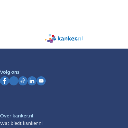
We
zijn
er
voor
je.
Volg ons
Kanker.nl
Facebook
Instagram
TikTok
LinkedIn
YouTube
Over kanker.nl
Wat biedt kanker.nl