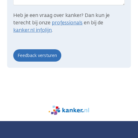
Heb je een vraag over kanker? Dan kun je
terecht bij onze
professionals
en bij de
kanker.nl infolijn
.
We
zijn
er
voor