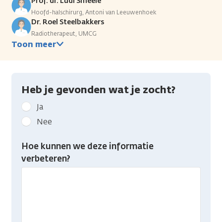
Prof. dr. Ludi Smeele
Hoofd-halschirurg, Antoni van Leeuwenhoek
Dr. Roel Steelbakkers
Radiotherapeut, UMCG
Toon meer
Heb je gevonden wat je zocht?
Geef
Ja
kanker.nl
Nee
feedback:
Heb
Hoe kunnen we deze informatie
je
verbeteren?
gevonden
wat
je
zocht?