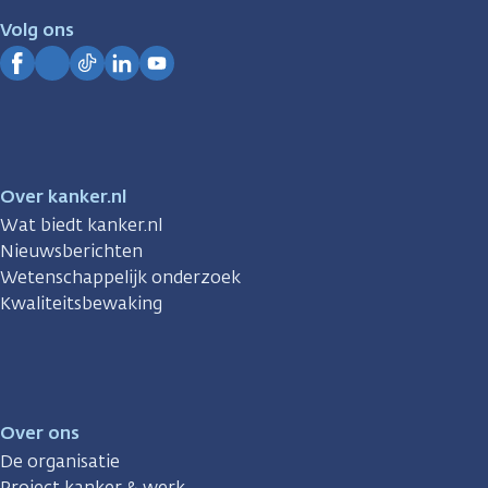
je.
Volg ons
Kanker.nl
Facebook
Instagram
TikTok
LinkedIn
YouTube
Over kanker.nl
Wat biedt kanker.nl
Nieuwsberichten
Wetenschappelijk onderzoek
Kwaliteitsbewaking
Over ons
De organisatie
Project kanker & werk