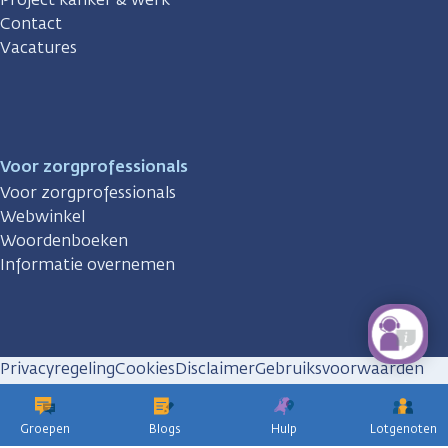
Contact
Vacatures
Voor zorgprofessionals
Voor zorgprofessionals
Webwinkel
Woordenboeken
Informatie overnemen
Privacyregeling
Cookies
Disclaimer
Gebruiksvoorwaarden
Huisregels
Groepen
Blogs
Hulp
Lotgenoten