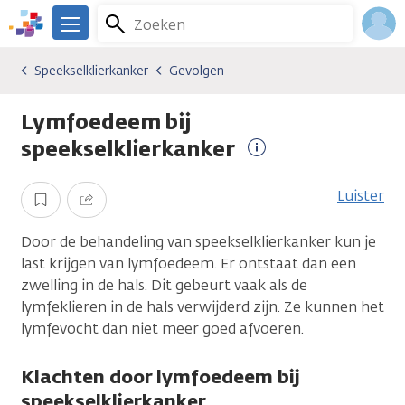
Overslaan
Zoeken
Menu
en
We
naar
zijn
Inlo
Speekselklierkanker
Gevolgen
Kankersoorten
Speekselklierkanker
Gevolgen
de
er
Acco
inhoud
voor
Lymfoedeem bij
gaan
je.
Kanker.nl
speekselklierkanker
Meer
informatie
Luister
Opslaan
Delen
Door de behandeling van speekselklierkanker kun je
last krijgen van lymfoedeem. Er ontstaat dan een
zwelling in de hals. Dit gebeurt vaak als de
lymfeklieren in de hals verwijderd zijn. Ze kunnen het
lymfevocht dan niet meer goed afvoeren.
Klachten door lymfoedeem bij
speekselklierkanker