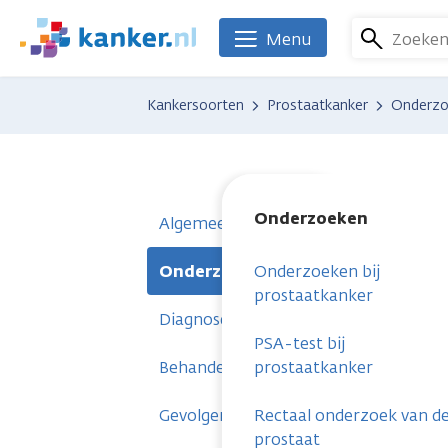
Overslaan
en
Zoeke
Menu
We
naar
zijn
de
er
Kankersoorten
Prostaatkanker
Onderzo
inhoud
voor
gaan
je.
Kanker.nl
Onderzoeken
Algemeen
Onderzoeken
Onderzoeken bij
prostaatkanker
Diagnose
PSA-test bij
Behandelingen
prostaatkanker
Gevolgen
Rectaal onderzoek van d
prostaat