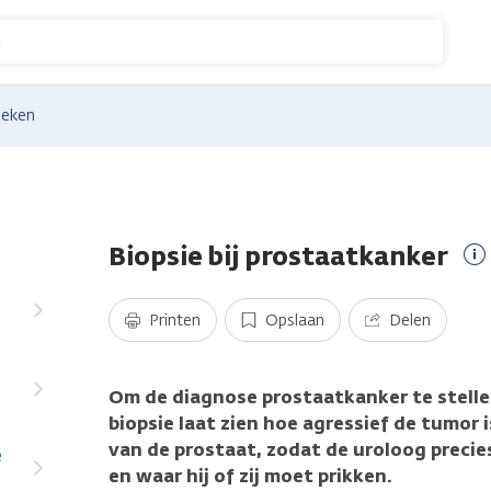
n
eken
Biopsie bij prostaatkanker
M
i
Printen
Opslaan
Delen
Om de diagnose prostaatkanker te stellen,
biopsie laat zien hoe agressief de tumor i
van de prostaat, zodat de uroloog precies
e
en waar hij of zij moet prikken.