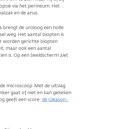
opsie via het perineum. Het
balzak en de anus.
na brengt de uroloog een holle
el weg. Het aantal biopten is
Er worden gerichte biopten
t, maar ook een aantal
ien is. Op een beeldscherm ziet
de microscoop. Met de uitslag
nker gaat of niet en kan gekeken
og geeft een score:
de Gleason-