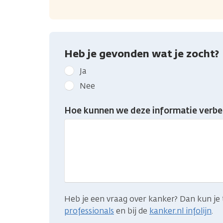
Heb je gevonden wat je zocht?
Geef
Ja
kanker.nl
Nee
feedback:
Heb
Hoe kunnen we deze informatie verbe
je
gevonden
wat
je
zocht?
Heb je een vraag over kanker? Dan kun je 
professionals
en bij de
kanker.nl infolijn
.