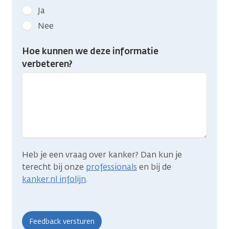
Geef
Ja
kanker.nl
Nee
feedback:
Heb
Hoe kunnen we deze informatie
je
verbeteren?
gevonden
wat
je
zocht?
Heb je een vraag over kanker? Dan kun je
terecht bij onze
professionals
en bij de
kanker.nl infolijn
.