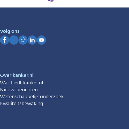
We
zijn
er
voor
je.
Volg ons
Kanker.nl
Facebook
Instagram
TikTok
LinkedIn
YouTube
Over kanker.nl
Wat biedt kanker.nl
Nieuwsberichten
Wetenschappelijk onderzoek
Kwaliteitsbewaking