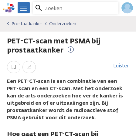
Overslaan
Zoeken
Menu
en
We
naar
zijn
Inlo
Prostaatkanker
Onderzoeken
Kankersoorten
Prostaatkanker
Onderzoeken
de
er
Acco
inhoud
voor
PET-CT-scan met PSMA bij
gaan
je.
Kanker.nl
prostaatkanker
Meer
informatie
Luister
Opslaan
Delen
Een PET-CT-scan is een combinatie van een
PET-scan en een CT-scan. Met het onderzoek
kan de arts onderzoeken hoe ver de kanker is
uitgebreid en of er uitzaaiingen zijn. Bij
prostaatkanker wordt de radioactieve stof
PSMA gebruikt voor dit onderzoek.
Hoe gaat een PET-CT-scan bij