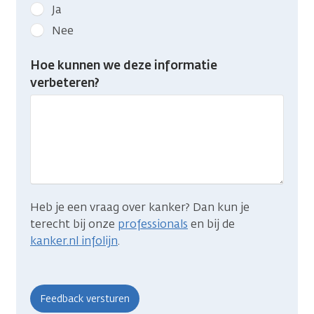
Geef
Ja
kanker.nl
Nee
feedback:
Heb
Hoe kunnen we deze informatie
je
verbeteren?
gevonden
wat
je
zocht?
Heb je een vraag over kanker? Dan kun je
terecht bij onze
professionals
en bij de
kanker.nl infolijn
.