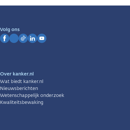
zijn
er
voor
je.
Volg ons
Kanker.nl
Facebook
Instagram
TikTok
LinkedIn
YouTube
Over kanker.nl
Wat biedt kanker.nl
Nieuwsberichten
Wetenschappelijk onderzoek
Kwaliteitsbewaking