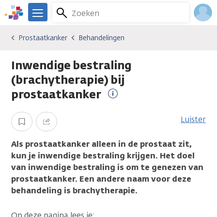
Overslaan
Zoeken
Menu
en
We
naar
zijn
Inlo
Prostaatkanker
Behandelingen
Kankersoorten
Prostaatkanker
Behandelingen
de
er
Acco
inhoud
voor
Inwendige bestraling
gaan
je.
Kanker.nl
(brachytherapie) bij
prostaatkanker
Meer
informatie
Luister
Opslaan
Delen
Als prostaatkanker alleen in de prostaat zit,
kun je inwendige bestraling krijgen. Het doel
van inwendige bestraling is om te genezen van
prostaatkanker.
Een andere naam voor deze
behandeling is brachytherapie.
Op deze pagina lees je: