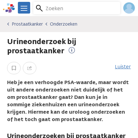
Overslaan
Zoeken
Menu
en
We
naar
zijn
Inlo
Prostaatkanker
Onderzoeken
Kankersoorten
Prostaatkanker
Onderzoeken
de
er
Acco
inhoud
voor
Urineonderzoek bij
gaan
je.
Kanker.nl
prostaatkanker
Meer
informatie
Luister
Opslaan
Delen
Heb je een verhoogde PSA-waarde, maar wordt
uit andere onderzoeken niet duidelijk of het
om prostaatkanker gaat? Dan kun je in
sommige ziekenhuizen een urineonderzoek
krijgen. Hiermee kan de uroloog onderzoeken
of het toch gaat om prostaatkanker.
Urineonderzoeken bij prostaatkanker