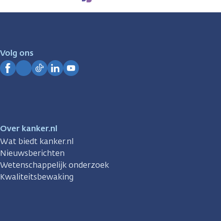
We
zijn
er
voor
je.
Volg ons
Kanker.nl
Facebook
Instagram
TikTok
LinkedIn
YouTube
Over kanker.nl
Wat biedt kanker.nl
Nieuwsberichten
Wetenschappelijk onderzoek
Kwaliteitsbewaking