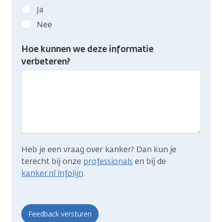
Geef
Ja
kanker.nl
Nee
feedback:
Heb
Hoe kunnen we deze informatie
je
verbeteren?
gevonden
wat
je
zocht?
Heb je een vraag over kanker? Dan kun je
terecht bij onze
professionals
en bij de
kanker.nl infolijn
.