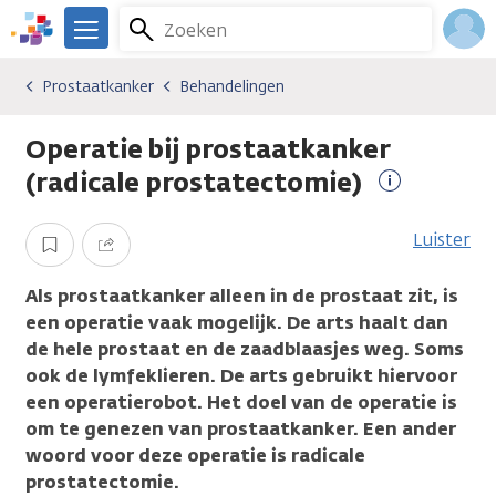
Overslaan
Zoeken
Menu
en
We
naar
zijn
Inlo
Prostaatkanker
Behandelingen
Kankersoorten
Prostaatkanker
Behandelingen
de
er
Acco
inhoud
voor
Operatie bij prostaatkanker
gaan
je.
Kanker.nl
(radicale prostatectomie)
Meer
informatie
Luister
Opslaan
Delen
Als prostaatkanker alleen in de prostaat zit, is
een operatie vaak mogelijk. De arts haalt dan
de hele prostaat en de zaadblaasjes weg. Soms
ook de lymfeklieren. De arts gebruikt hiervoor
een operatierobot. Het doel van de operatie is
om te genezen van prostaatkanker.
Een ander
woord voor deze operatie is radicale
prostatectomie.