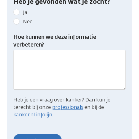
Heb je gevonden wat je zocht?
Geef
Ja
kanker.nl
Nee
feedback:
Heb
Hoe kunnen we deze informatie
je
verbeteren?
gevonden
wat
je
zocht?
Heb je een vraag over kanker? Dan kun je
terecht bij onze
professionals
en bij de
kanker.nl infolijn
.