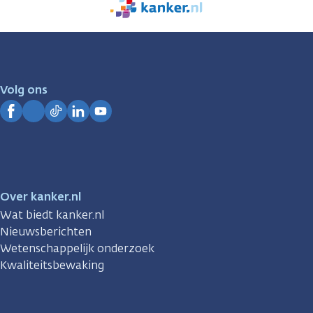
We
zijn
er
voor
je.
Volg ons
Kanker.nl
Facebook
Instagram
TikTok
LinkedIn
YouTube
Over kanker.nl
Wat biedt kanker.nl
Nieuwsberichten
Wetenschappelijk onderzoek
Kwaliteitsbewaking