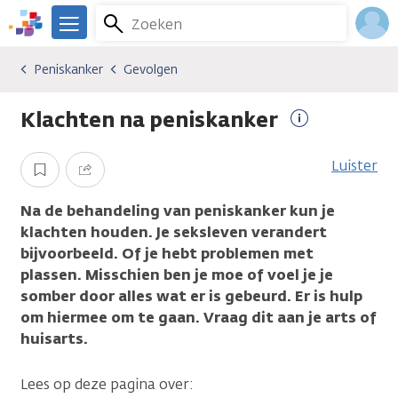
Overslaan
Zoeken
Menu
en
We
naar
zijn
Inlo
Peniskanker
Gevolgen
Kankersoorten
Peniskanker
Gevolgen
de
er
Acco
inhoud
voor
Klachten na peniskanker
gaan
je.
Meer
Kanker.nl
informatie
Luister
Opslaan
Delen
Na de behandeling van peniskanker kun je
klachten houden. Je seksleven verandert
bijvoorbeeld. Of je hebt problemen met
plassen. Misschien ben je moe of voel je je
somber door alles wat er is gebeurd. Er is hulp
om hiermee om te gaan. Vraag dit aan je arts of
huisarts.
Lees op deze pagina over: