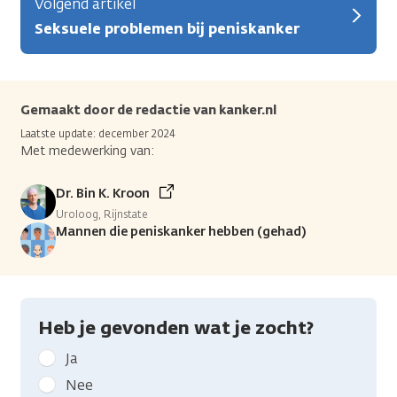
Volgend artikel
Seksuele problemen bij peniskanker
Gemaakt door de redactie van kanker.nl
Laatste update: december 2024
Met medewerking van:
Dr. Bin K. Kroon
Uroloog, Rijnstate
Mannen die peniskanker hebben (gehad)
Heb je gevonden wat je zocht?
Geef
Ja
kanker.nl
Nee