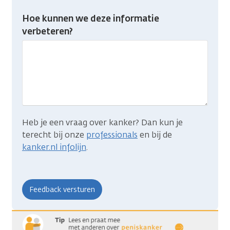
feedback:
Heb
Hoe kunnen we deze informatie
je
verbeteren?
gevonden
wat
je
zocht?
Heb je een vraag over kanker? Dan kun je
terecht bij onze
professionals
en bij de
kanker.nl infolijn
.