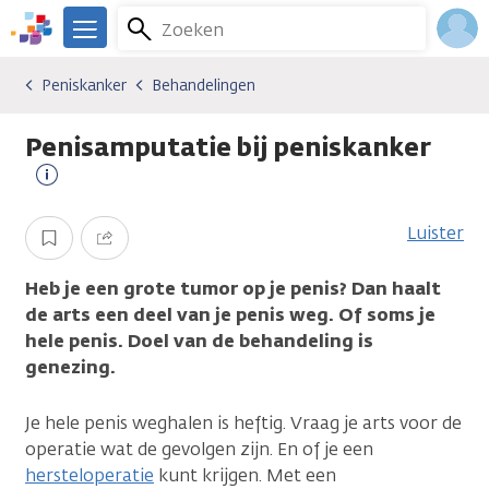
Overslaan
Zoeken
Menu
en
We
naar
zijn
Inlo
Peniskanker
Behandelingen
Kankersoorten
Peniskanker
Behandelingen
de
er
Acco
inhoud
voor
Penisamputatie bij peniskanker
gaan
je.
Kanker.nl
Meer
informatie
Luister
Opslaan
Delen
Heb je een grote tumor op je penis? Dan haalt
de arts een deel van je penis weg. Of soms je
hele penis. Doel van de behandeling is
genezing.
Je hele penis weghalen is heftig. Vraag je arts voor de
operatie wat de gevolgen zijn. En of je een
hersteloperatie
kunt krijgen. Met een