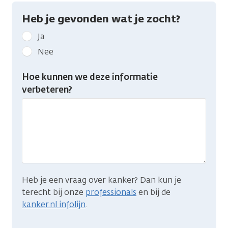
Heb je gevonden wat je zocht?
Geef
Ja
kanker.nl
Nee
feedback:
Heb
Hoe kunnen we deze informatie
je
verbeteren?
gevonden
wat
je
zocht?
Heb je een vraag over kanker? Dan kun je
terecht bij onze
professionals
en bij de
kanker.nl infolijn
.