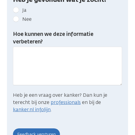
Geef
Ja
kanker.nl
Nee
feedback:
Heb
Hoe kunnen we deze informatie
je
verbeteren?
gevonden
wat
je
zocht?
Heb je een vraag over kanker? Dan kun je
terecht bij onze
professionals
en bij de
kanker.nl infolijn
.