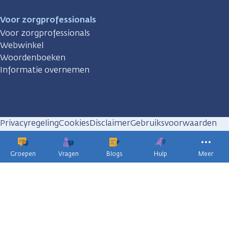
Voor zorgprofessionals
Voor zorgprofessionals
Webwinkel
Woordenboeken
Informatie overnemen
Privacyregeling
Cookies
Disclaimer
Gebruiksvoorwaarden
Huisregels
Groepen
Vragen
Blogs
Hulp
Meer
KWF
kankerbestrijding