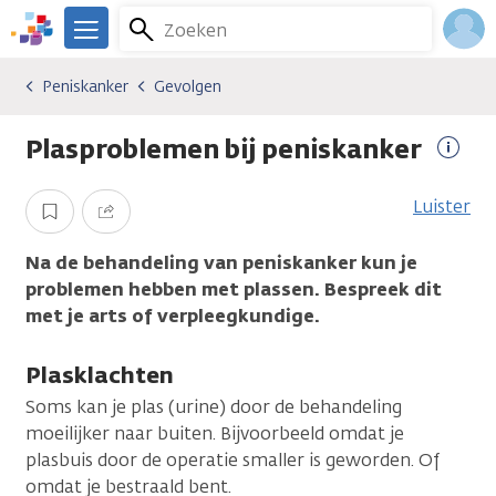
Overslaan
Zoeken
Menu
en
We
naar
zijn
Inlo
Peniskanker
Gevolgen
Kankersoorten
Peniskanker
Gevolgen
de
er
Acco
inhoud
voor
Plasproblemen bij peniskanker
gaan
je.
Meer
Kanker.nl
infor
Luister
Opslaan
Delen
Na de behandeling van peniskanker kun je
problemen hebben met plassen. Bespreek dit
met je arts of verpleegkundige.
Plasklachten
Soms kan je plas (urine) door de behandeling
moeilijker naar buiten. Bijvoorbeeld omdat je
plasbuis door de operatie smaller is geworden. Of
omdat je bestraald bent.