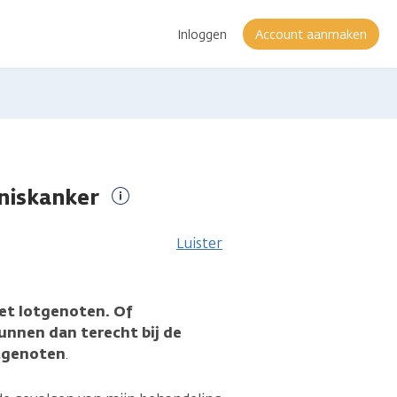
Inloggen
Account aanmaken
niskanker
Meer
informatie
Luister
et lotgenoten. Of
kunnen dan terecht bij de
otgenoten
.