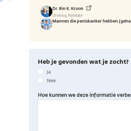
Dr. Bin K. Kroon
Uroloog, Rijnstate
Mannen die peniskanker hebben (geha
Heb je gevonden wat je zocht?
Geef
Ja
kanker.nl
Nee
feedback:
Heb
Hoe kunnen we deze informatie verbe
je
gevonden
wat
je
zocht?