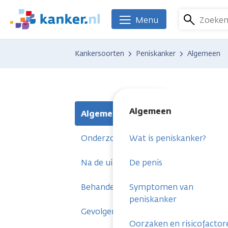
Overslaan
en
Zoeke
Menu
We
naar
zijn
de
er
Kankersoorten
Peniskanker
Algemeen
inhoud
voor
gaan
je.
Kanker.nl
Algemeen
Algemeen
Onderzoeken
Wat is peniskanker?
Na de uitslag
De penis
Behandelingen
Symptomen van
peniskanker
Gevolgen
Oorzaken en risicofactor