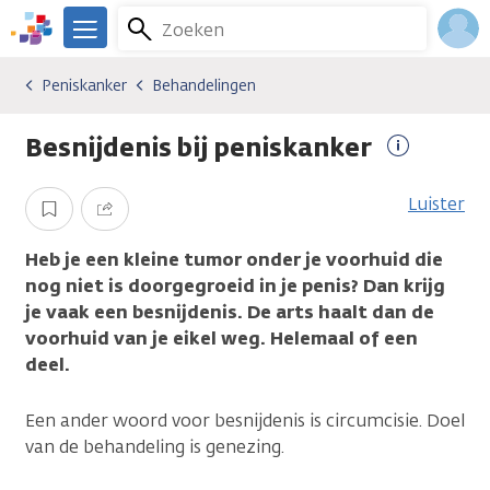
Overslaan
Zoeken
Menu
en
We
naar
zijn
Inlo
Peniskanker
Behandelingen
Kankersoorten
Peniskanker
Behandelingen
de
er
Acco
inhoud
voor
Besnijdenis bij peniskanker
gaan
je.
Meer
Kanker.nl
informatie
Luister
Opslaan
Delen
Heb je een kleine tumor onder je voorhuid die
nog niet is doorgegroeid in je penis? Dan krijg
je vaak een besnijdenis. De arts haalt dan de
voorhuid van je eikel weg. Helemaal of een
deel.
Een ander woord voor besnijdenis is circumcisie. Doel
van de behandeling is genezing.