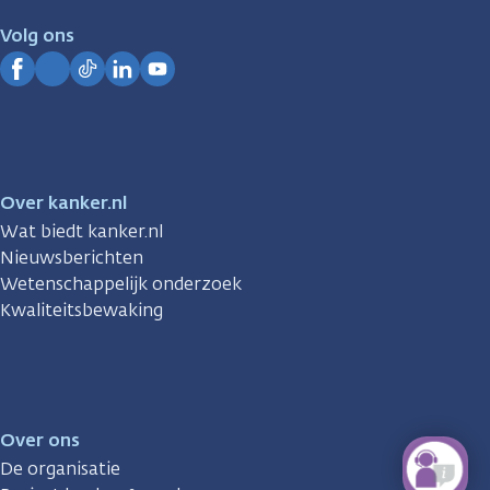
je.
Volg ons
Kanker.nl
Facebook
Instagram
TikTok
LinkedIn
YouTube
Over kanker.nl
Wat biedt kanker.nl
Nieuwsberichten
Wetenschappelijk onderzoek
Kwaliteitsbewaking
Over ons
De organisatie