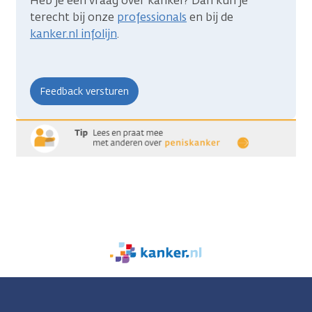
Heb je een vraag over kanker? Dan kun je
terecht bij onze
professionals
en bij de
kanker.nl infolijn
.
We
zijn
er
voor