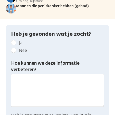
Uroloog, Rijnstate
Mannen die peniskanker hebben (gehad)
Heb je gevonden wat je zocht?
Geef
Ja
kanker.nl
Nee
feedback:
Heb
Hoe kunnen we deze informatie
je
verbeteren?
gevonden
wat
je
zocht?