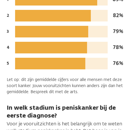
na
in
de
leven:
Mense
82%
Jaren
2
diagnose:
na
in
de
leven:
Mense
79%
Jaren
3
diagnose:
na
in
de
leven:
Mense
78%
Jaren
4
diagnose:
na
in
de
leven:
Mense
76%
Jaren
5
diagnose:
na
in
de
leven:
Let op: dit zijn gemiddelde cijfers voor alle mensen met deze
diagnose:
soort kanker. Jouw vooruitzichten kunnen anders zijn dan het
gemiddelde. Bespreek dit met de arts.
In welk stadium is peniskanker bij de
eerste diagnose?
Voor je vooruitzichten is het belangrijk om te weten