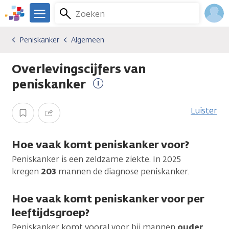
Overslaan
Zoeken
Menu
en
We
naar
zijn
Inlo
Peniskanker
Algemeen
Kankersoorten
Peniskanker
Algemeen
de
er
Acco
inhoud
voor
Overlevingscijfers van
gaan
je.
Kanker.nl
peniskanker
Meer
informatie
Luister
Opslaan
Delen
Hoe vaak komt peniskanker voor?
Peniskanker is een zeldzame ziekte. In 2025
kregen
203
mannen de diagnose peniskanker.
Hoe vaak komt peniskanker voor per
leeftijdsgroep?
Peniskanker komt vooral voor bij mannen
ouder