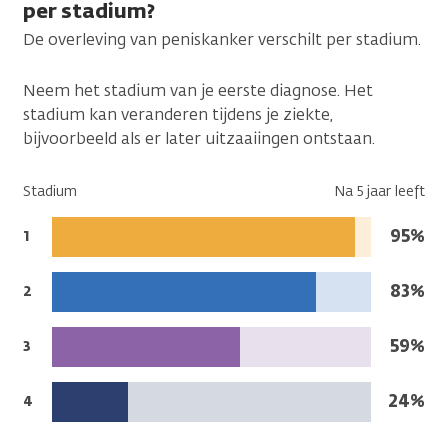
per stadium?
De overleving van peniskanker verschilt per stadium.
Neem het stadium van je eerste diagnose. Het
stadium kan veranderen tijdens je ziekte,
bijvoorbeeld als er later uitzaaiingen ontstaan.
Stadium
Na 5 jaar leeft
Na
95%
Stadium:
1
5
jaar
Na
83%
Stadium:
2
leeft:
5
jaar
Na
59%
Stadium:
3
leeft:
5
jaar
Na
24%
Stadium:
4
leeft:
5