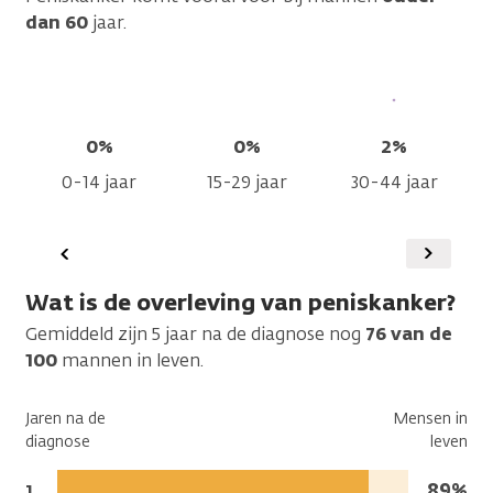
dan 60
jaar.
0%
0%
2%
0-14 jaar
15-29 jaar
30-44 jaar
Vorige
Volgen
Wat is de overleving van peniskanker?
Gemiddeld zijn 5 jaar na de diagnose nog
76 van de
100
mannen in leven.
Jaren na de
Mensen in
diagnose
leven
Mense
89%
Jaren
1