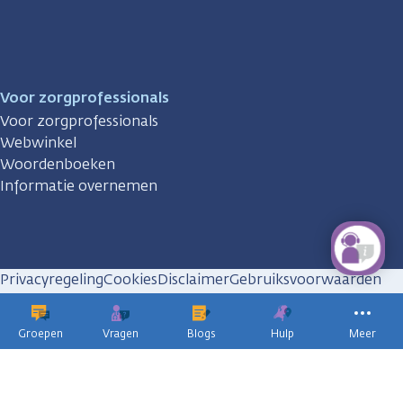
Voor zorgprofessionals
Voor zorgprofessionals
Webwinkel
Woordenboeken
Informatie overnemen
Privacyregeling
Cookies
Disclaimer
Gebruiksvoorwaarden
Huisregels
Groepen
Vragen
Blogs
Hulp
Meer
KWF
kankerbestrijding