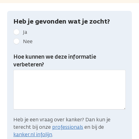
Heb je gevonden wat je zocht?
Geef
Ja
kanker.nl
Nee
feedback:
Heb
Hoe kunnen we deze informatie
je
verbeteren?
gevonden
wat
je
zocht?
Heb je een vraag over kanker? Dan kun je
terecht bij onze
professionals
en bij de
kanker.nl infolijn
.