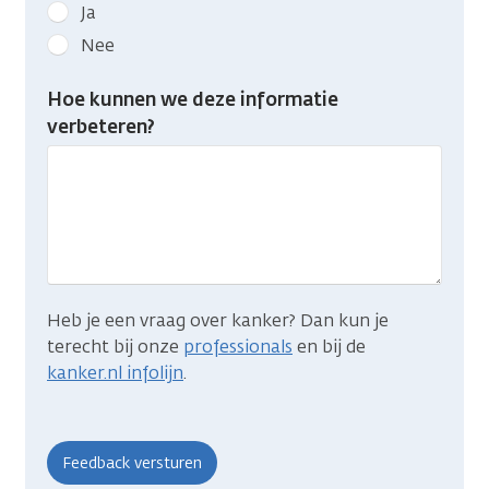
Geef
Ja
kanker.nl
Nee
feedback:
Heb
Hoe kunnen we deze informatie
je
verbeteren?
gevonden
wat
je
zocht?
Heb je een vraag over kanker? Dan kun je
terecht bij onze
professionals
en bij de
kanker.nl infolijn
.