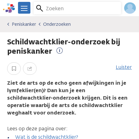
Overslaan
Zoeken
Menu
en
We
naar
zijn
Inlo
Peniskanker
Onderzoeken
Kankersoorten
Peniskanker
Onderzoeken
de
er
Acco
inhoud
voor
Schildwachtklier-onderzoek bij
gaan
je.
Kanker.nl
peniskanker
Meer
informatie
Luister
Opslaan
Delen
Ziet de arts op de echo geen afwijkingen in je
lymfeklier(en)? Dan kun je een
schildwachtklier-onderzoek krijgen. Dit is een
operatie waarbij de arts de schildwachtklier
weghaalt voor onderzoek.
Lees op deze pagina over:
Wat is de schildwachtklier?