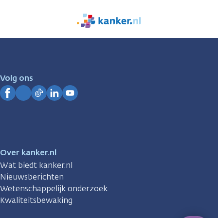
We
zijn
er
voor
je.
Volg ons
Kanker.nl
Facebook
Instagram
TikTok
LinkedIn
YouTube
Over kanker.nl
Wat biedt kanker.nl
Nieuwsberichten
Wetenschappelijk onderzoek
Kwaliteitsbewaking