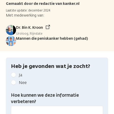
Gemaakt door de redactie van kanker.nl
Laatste update: december 2024
Met medewerking van:
Dr. Bin K. Kroon
Uroloog, Rijnstate
Mannen die peniskanker hebben (gehad)
Heb je gevonden wat je zocht?
Geef
Ja
kanker.nl
Nee
feedback:
Heb
Hoe kunnen we deze informatie
je
verbeteren?
gevonden
wat