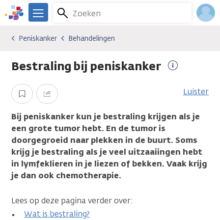
Overslaan
Zoeken
Menu
en
We
naar
zijn
Inlo
Peniskanker
Behandelingen
Kankersoorten
Peniskanker
Behandelingen
de
er
Acco
inhoud
voor
Bestraling bij peniskanker
gaan
je.
Meer
Kanker.nl
informatie
Luister
Opslaan
Delen
Bij peniskanker kun je bestraling krijgen als je
een grote tumor hebt. En de tumor is
doorgegroeid naar plekken in de buurt. Soms
krijg je bestraling als je veel uitzaaiingen hebt
in lymfeklieren in je liezen of bekken. Vaak krijg
je dan ook chemotherapie.
Lees op deze pagina verder over:
Wat is bestraling?