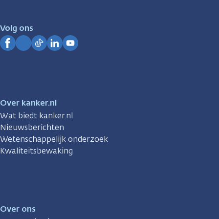
voor
je.
Volg ons
Kanker.nl
Facebook
Instagram
TikTok
LinkedIn
YouTube
Over kanker.nl
Wat biedt kanker.nl
Nieuwsberichten
Wetenschappelijk onderzoek
Kwaliteitsbewaking
Over ons