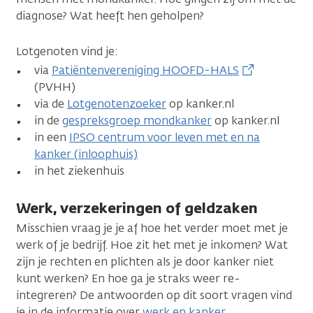
diagnose? Wat heeft hen geholpen?
Lotgenoten vind je:
via
Patiëntenvereniging HOOFD-HALS
(PVHH)
via de
Lotgenotenzoeker
op kanker.nl
in de
gespreksgroep mondkanker
op kanker.nl
in een
IPSO centrum voor leven met en na
kanker (inloophuis)
in het ziekenhuis
Werk, verzekeringen of geldzaken
Misschien vraag je je af hoe het verder moet met je
werk of je bedrijf. Hoe zit het met je inkomen? Wat
zijn je rechten en plichten als je door kanker niet
kunt werken? En hoe ga je straks weer re-
integreren? De antwoorden op dit soort vragen vind
je in de informatie over
werk en kanker
.