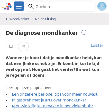
Overslaan
Zoeken
Menu
en
We
naar
zijn
Inlo
Mondkanker
Na de uitslag
Kankersoorten
Mondkanker
Na de uitslag
de
er
Acco
inhoud
voor
De diagnose mondkanker
gaan
je.
Meer
Kanker.nl
informatie
Luister
Opslaan
Delen
Wanneer je hoort dat je mondkanker hebt, kan
dat een flinke schok zijn. Er komt in korte tijd
veel op je af. Hoe gaat het verder? En wat kun
je regelen of doen?
Lees op deze pagina over:
Een onzekere periode: tips voor meer houvast
In gesprek met je arts over mondkanker
Met wie krijg je te maken in het ziekenhuis?