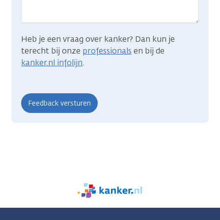
Heb je een vraag over kanker? Dan kun je
terecht bij onze
professionals
en bij de
kanker.nl infolijn
.
We
zijn
er