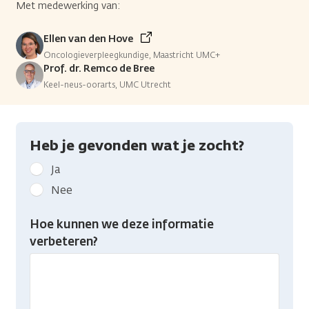
Met medewerking van:
Ellen van den Hove
Oncologieverpleegkundige, Maastricht UMC+
Prof. dr. Remco de Bree
Keel-neus-oorarts, UMC Utrecht
Heb je gevonden wat je zocht?
Geef
Ja
kanker.nl
Nee
feedback:
Heb
Hoe kunnen we deze informatie
je
verbeteren?
gevonden
wat
je
zocht?