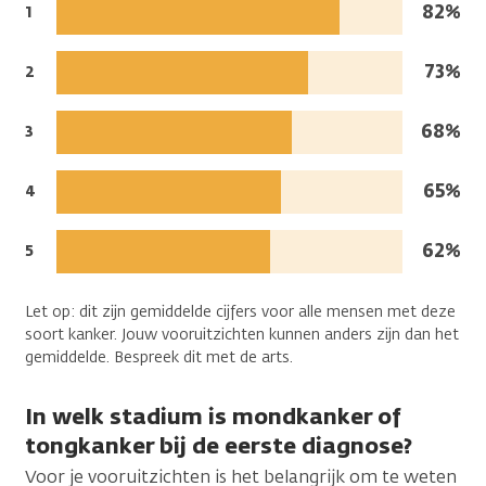
Mense
82%
Jaren
1
na
in
de
leven:
Mense
73%
Jaren
2
diagnose:
na
in
de
leven:
Mense
68%
Jaren
3
diagnose:
na
in
de
leven:
Mense
65%
Jaren
4
diagnose:
na
in
de
leven:
Mense
62%
Jaren
5
diagnose:
na
in
de
leven:
Let op: dit zijn gemiddelde cijfers voor alle mensen met deze
diagnose:
soort kanker. Jouw vooruitzichten kunnen anders zijn dan het
gemiddelde. Bespreek dit met de arts.
In welk stadium is mondkanker of
tongkanker bij de eerste diagnose?
Voor je vooruitzichten is het belangrijk om te weten