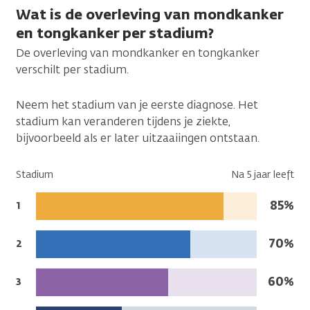
Wat is de overleving van mondkanker
en tongkanker per stadium?
De overleving van mondkanker en tongkanker
verschilt per stadium.
Neem het stadium van je eerste diagnose. Het
stadium kan veranderen tijdens je ziekte,
bijvoorbeeld als er later uitzaaiingen ontstaan.
Stadium
Na 5 jaar leeft
Na
85%
Stadium:
1
5
jaar
Na
70%
Stadium:
2
leeft:
5
jaar
Na
60%
Stadium:
3
leeft:
5