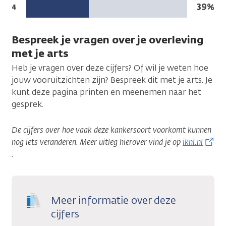
jaar
Na
39%
Stadium:
4
leeft:
5
jaar
Bespreek je vragen over je overleving
leeft:
met je arts
Heb je vragen over deze cijfers? Of wil je weten hoe
jouw vooruitzichten zijn? Bespreek dit met je arts. Je
kunt deze pagina printen en meenemen naar het
gesprek.
De cijfers over hoe vaak deze kankersoort voorkomt kunnen
nog iets veranderen. Meer uitleg hierover vind je op
iknl.nl
.
Meer informatie over deze
cijfers