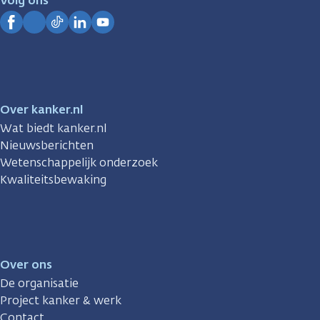
Volg ons
Kanker.nl
Facebook
Instagram
TikTok
LinkedIn
YouTube
Over kanker.nl
Wat biedt kanker.nl
Nieuwsberichten
Wetenschappelijk onderzoek
Kwaliteitsbewaking
Over ons
De organisatie
Project kanker & werk
Contact