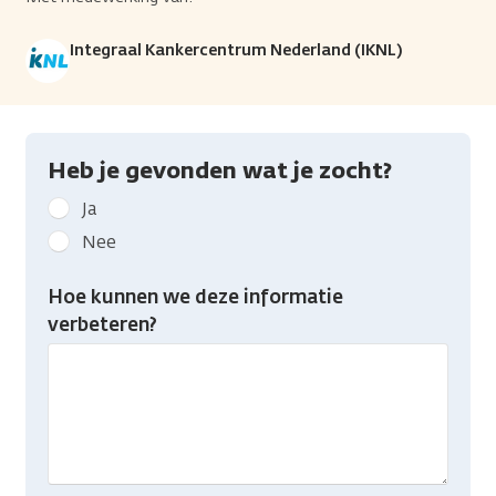
Integraal Kankercentrum Nederland (IKNL)
Heb je gevonden wat je zocht?
Geef
Ja
kanker.nl
Nee
feedback:
Heb
Hoe kunnen we deze informatie
je
verbeteren?
gevonden
wat
je
zocht?