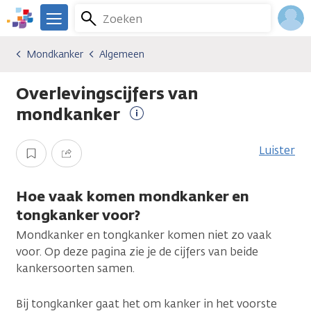
Overslaan
Zoeken
Menu
en
We
naar
zijn
Inlo
Mondkanker
Algemeen
Kankersoorten
Mondkanker
Algemeen
de
er
Acco
inhoud
voor
Overlevingscijfers van
gaan
je.
Kanker.nl
mondkanker
Meer
informatie
Luister
Opslaan
Delen
Hoe vaak komen mondkanker en
tongkanker voor?
Mondkanker en tongkanker komen niet zo vaak
voor. Op deze pagina zie je de cijfers van beide
kankersoorten samen.
Bij tongkanker gaat het om kanker in het voorste