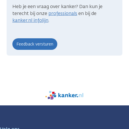
Heb je een vraag over kanker? Dan kun je
terecht bij onze
professionals
en bij de
kanker.nl infolijn
.
We
zijn
er
voor
je.