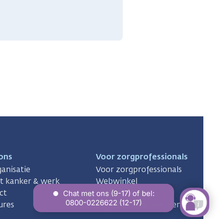
ons
Voor zorgprofessionals
anisatie
Voor zorgprofessionals
ct kanker & werk
Webwinkel
ct
Woordenboeken
ures
Informatie overnemen