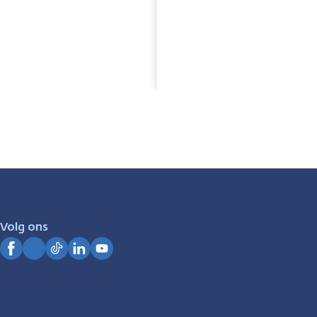
Volg ons
Facebook
Instagram
TikTok
LinkedIn
YouTube