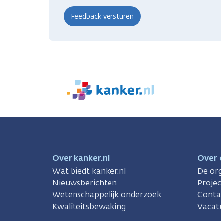
We
zijn
er
voor
je.
Kanker.nl
Over kanker.nl
Over 
Wat biedt kanker.nl
De org
Nieuwsberichten
Proje
Wetenschappelijk onderzoek
Conta
Kwaliteitsbewaking
Vacat