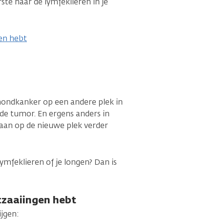
ste naar de lymfeklieren in je
en hebt
 mondkanker op een andere plek in
de tumor. En ergens anders in
aan op de nieuwe plek verder
ymfeklieren of je longen? Dan is
tzaaiingen hebt
jgen: