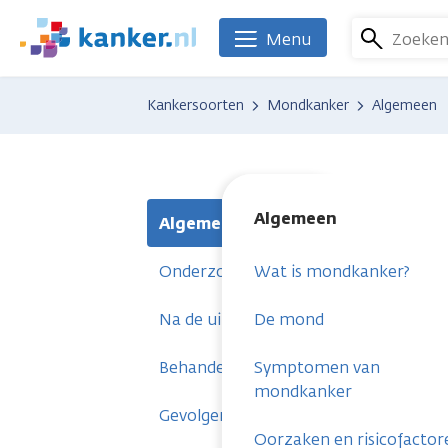
Overslaan
en
Zoeke
Menu
We
naar
zijn
de
er
Kankersoorten
Mondkanker
Algemeen
inhoud
voor
gaan
je.
Kanker.nl
Algemeen
Algemeen
Onderzoeken
Wat is mondkanker?
Na de uitslag
De mond
Behandelingen
Symptomen van
mondkanker
Gevolgen
Oorzaken en risicofactor