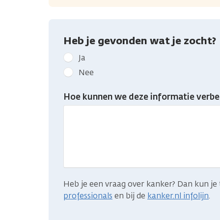
Heb je gevonden wat je zocht?
Geef
Ja
kanker.nl
Nee
feedback:
Heb
Hoe kunnen we deze informatie verbe
je
gevonden
wat
je
zocht?
Heb je een vraag over kanker? Dan kun je 
professionals
en bij de
kanker.nl infolijn
.