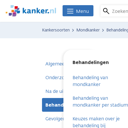
Overslaan
en
Zoeke
Menu
We
naar
zijn
de
er
Kankersoorten
Mondkanker
Behandelin
inhoud
voor
gaan
je.
Kanker.nl
Behandelingen
Algemeen
Onderzoeken
Behandeling van
mondkanker
Na de uitslag
Behandeling van
Behandelingen
mondkanker per stadium
Gevolgen
Keuzes maken over je
behandeling bij