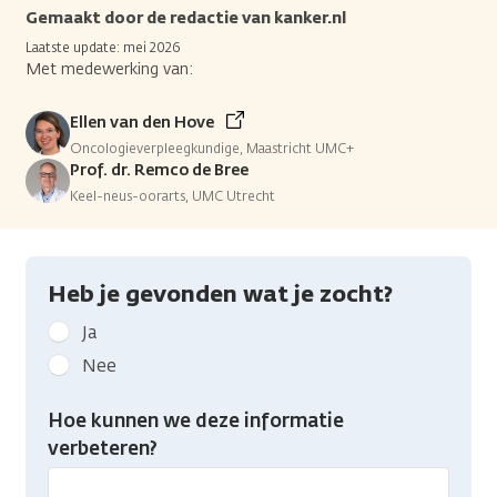
Gemaakt door de redactie van kanker.nl
Laatste update: mei 2026
Met medewerking van:
Ellen van den Hove
Oncologieverpleegkundige, Maastricht UMC+
Prof. dr. Remco de Bree
Keel-neus-oorarts, UMC Utrecht
Heb je gevonden wat je zocht?
Geef
Ja
kanker.nl
Nee
feedback:
Heb
Hoe kunnen we deze informatie
je
verbeteren?
gevonden
wat