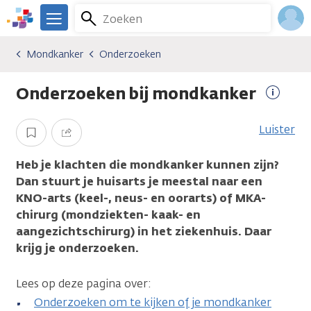
Overslaan
Zoeken
Menu
en
We
naar
zijn
Inlo
Mondkanker
Onderzoeken
Kankersoorten
Mondkanker
Onderzoeken
de
er
Acco
inhoud
voor
Onderzoeken bij mondkanker
gaan
je.
Meer
Kanker.nl
inform
Luister
Opslaan
Delen
Heb je klachten die mondkanker kunnen zijn?
Dan stuurt je huisarts je meestal naar een
KNO-arts (keel-, neus- en oorarts) of MKA-
chirurg (mondziekten- kaak- en
aangezichtschirurg) in het ziekenhuis. Daar
krijg je onderzoeken.
Lees op deze pagina over:
Onderzoeken om te kijken of je mondkanker