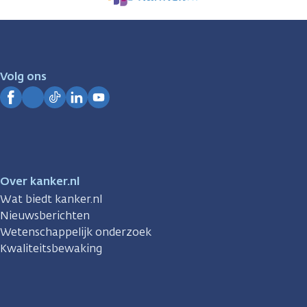
We
zijn
er
voor
je.
Volg ons
Kanker.nl
Facebook
Instagram
TikTok
LinkedIn
YouTube
Over kanker.nl
Wat biedt kanker.nl
Nieuwsberichten
Wetenschappelijk onderzoek
Kwaliteitsbewaking