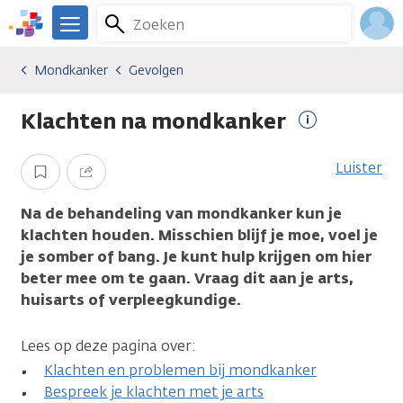
Overslaan
Zoeken
Menu
en
We
naar
zijn
Inlo
Mondkanker
Gevolgen
Kankersoorten
Mondkanker
Gevolgen
de
er
Acco
inhoud
voor
Klachten na mondkanker
gaan
je.
Meer
Kanker.nl
informatie
Luister
Opslaan
Delen
Na de behandeling van mondkanker kun je
klachten houden. Misschien blijf je moe, voel je
je somber of bang. Je kunt hulp krijgen om hier
beter mee om te gaan. Vraag dit aan je arts,
huisarts of verpleegkundige.
Lees op deze pagina over:
Klachten en problemen bij mondkanker
Bespreek je klachten met je arts