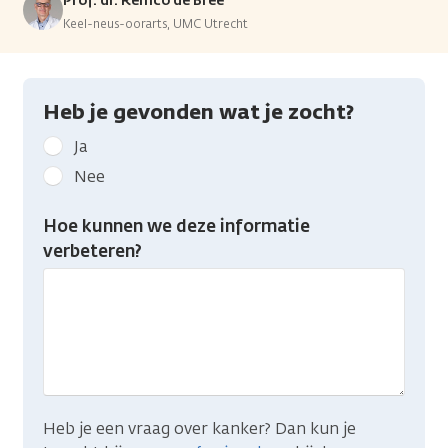
Prof. dr. Remco de Bree
Keel-neus-oorarts, UMC Utrecht
Heb je gevonden wat je zocht?
Geef
Ja
kanker.nl
Nee
feedback:
Heb
Hoe kunnen we deze informatie
je
verbeteren?
gevonden
wat
je
zocht?
Heb je een vraag over kanker? Dan kun je