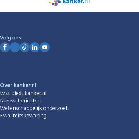
We
zijn
er
voor
je.
Volg ons
Kanker.nl
Facebook
Instagram
TikTok
LinkedIn
YouTube
Over kanker.nl
Wat biedt kanker.nl
Nieuwsberichten
Wetenschappelijk onderzoek
Kwaliteitsbewaking