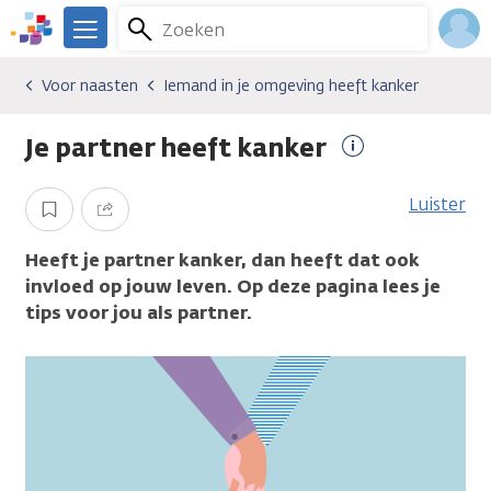
Overslaan
Zoeken
Menu
en
We
naar
zijn
Inlo
Voor naasten
Iemand in je omgeving heeft kanker
Algemene onderwerpen
Voor naasten
Iemand in je omgeving heeft kanker
de
er
Acco
inhoud
voor
Je partner heeft kanker
gaan
je.
Meer
Kanker.nl
informatie
Luister
Opslaan
Delen
Heeft je partner kanker, dan heeft dat ook
invloed op jouw leven. Op deze pagina lees je
tips voor jou als partner.