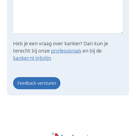
wat
je
zocht?
Heb je een vraag over kanker? Dan kun je
terecht bij onze
professionals
en bij de
kanker.nl infolijn
.