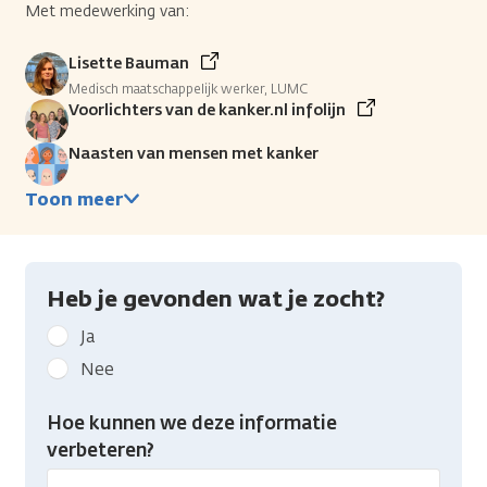
Met medewerking van:
Lisette Bauman
Medisch maatschappelijk werker, LUMC
Voorlichters van de kanker.nl infolijn
Naasten van mensen met kanker
Toon meer
Heb je gevonden wat je zocht?
Geef
Ja
kanker.nl
Nee
feedback:
Heb
Hoe kunnen we deze informatie
je
verbeteren?
gevonden