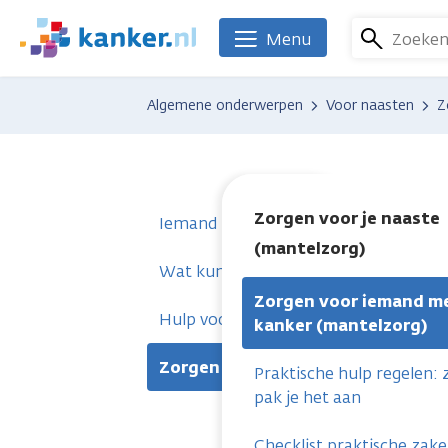
Overslaan
en
Zoeke
Menu
We
naar
zijn
de
er
Algemene onderwerpen
Voor naasten
Z
inhoud
voor
gaan
je.
Kanker.nl
Zorgen voor je naaste
Iemand in je omgeving heeft kanker
(mantelzorg)
Wat kun je doen?
Zorgen voor iemand m
Hulp voor jou als naaste
kanker (mantelzorg)
Zorgen voor je naaste (mantelzor
Praktische hulp regelen: 
pak je het aan
Checklist praktische zak