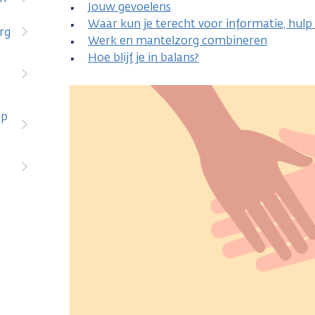
Jouw gevoelens
Waar kun je terecht voor informatie, hulp 
org
Werk en mantelzorg combineren
Hoe blijf je in balans?
op