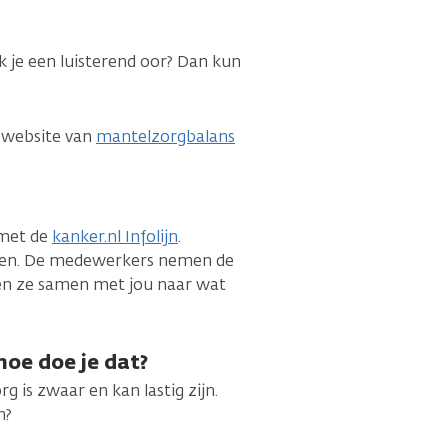
k je een luisterend oor? Dan kun
e website van
mantelzorgbalans
 met de
kanker.nl Infolijn
.
elen. De medewerkers nemen de
oeken ze samen met jou naar wat
oe doe je dat?
is zwaar en kan lastig zijn.
n?