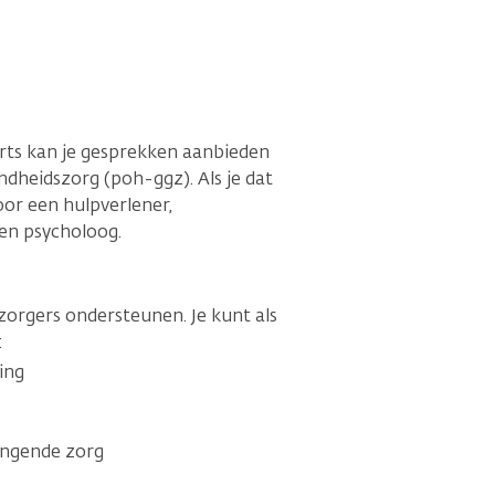
sarts kan je gesprekken aanbieden
dheidszorg (poh-ggz). Als je dat
voor een hulpverlener,
en psycholoog.
lzorgers ondersteunen. Je kunt als
:
ing
angende zorg