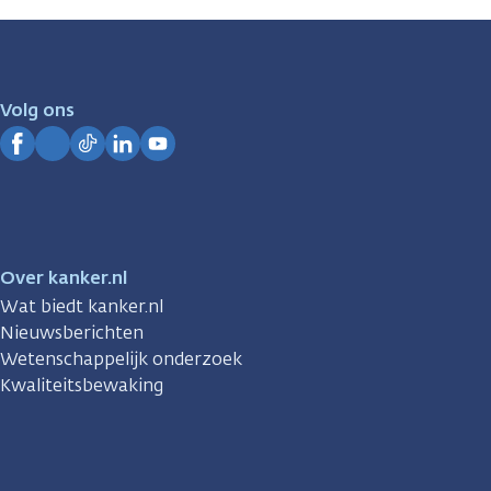
zijn
er
voor
je.
Volg ons
Kanker.nl
Facebook
Instagram
TikTok
LinkedIn
YouTube
Over kanker.nl
Wat biedt kanker.nl
Nieuwsberichten
Wetenschappelijk onderzoek
Kwaliteitsbewaking