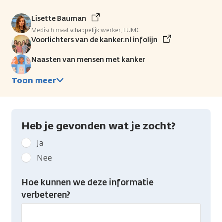
Lisette Bauman
Medisch maatschappelijk werker, LUMC
Voorlichters van de kanker.nl infolijn
Naasten van mensen met kanker
Toon meer
Heb je gevonden wat je zocht?
Geef
Ja
kanker.nl
Nee
feedback:
Heb
Hoe kunnen we deze informatie
je
verbeteren?
gevonden
wat