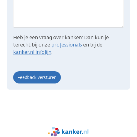
je
zocht?
Heb je een vraag over kanker? Dan kun je
terecht bij onze
professionals
en bij de
kanker.nl infolijn
.
We