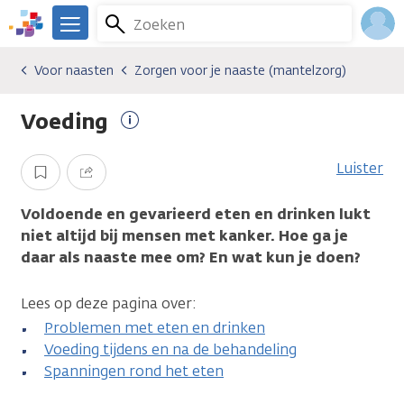
Overslaan
Zoeken
Menu
en
We
naar
zijn
Inlo
Voor naasten
Zorgen voor je naaste (mantelzorg)
Algemene onderwerpen
Voor naasten
Zorgen voor je naaste (mantelzorg)
de
er
Acco
inhoud
voor
Voeding
gaan
je.
Meer
Kanker.nl
informatie
Luister
Opslaan
Delen
Voldoende en gevarieerd eten en drinken lukt
niet altijd bij mensen met kanker. Hoe ga je
daar als naaste mee om? En wat kun je doen?
Lees op deze pagina over:
Problemen met eten en drinken
Voeding tijdens en na de behandeling
Spanningen rond het eten