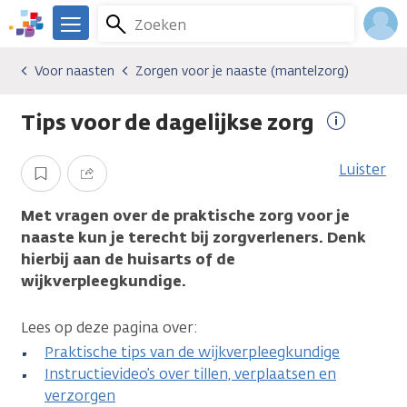
Overslaan
Zoeken
Menu
en
We
naar
zijn
Inlo
Voor naasten
Zorgen voor je naaste (mantelzorg)
Algemene onderwerpen
Voor naasten
Zorgen voor je naaste (mantelzorg)
de
er
Acco
inhoud
voor
Tips voor de dagelijkse zorg
gaan
je.
Meer
Kanker.nl
informati
Luister
Opslaan
Delen
Met vragen over de praktische zorg voor je
naaste kun je terecht bij zorgverleners. Denk
hierbij aan de huisarts of de
wijkverpleegkundige.
Lees op deze pagina over:
Praktische tips van de wijkverpleegkundige
Instructievideo’s over tillen, verplaatsen en
verzorgen