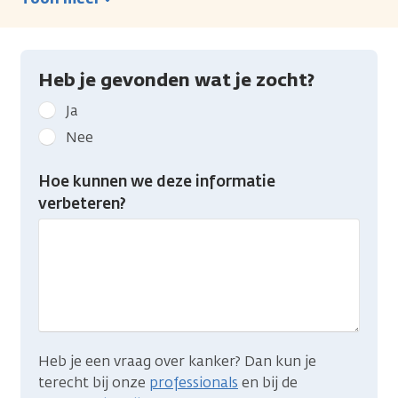
Heb je gevonden wat je zocht?
Geef
Ja
kanker.nl
Nee
feedback:
Heb
Hoe kunnen we deze informatie
je
verbeteren?
gevonden
wat
je
zocht?
Heb je een vraag over kanker? Dan kun je
terecht bij onze
professionals
en bij de