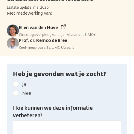
Laatste update: mei 2026
Met medewerking van:
Ellen van den Hove
Oncologieverpleegkundige, Maastricht UMC+
Prof. dr. Remco de Bree
Keel-neus-oorarts, UMC Utrecht
Heb je gevonden wat je zocht?
Geef
Ja
kanker.nl
Nee
feedback:
Heb
Hoe kunnen we deze informatie
je
verbeteren?
gevonden
wat