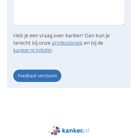
je
zocht?
Heb je een vraag over kanker? Dan kun je
terecht bij onze
professionals
en bij de
kanker.nl infolijn
.
We