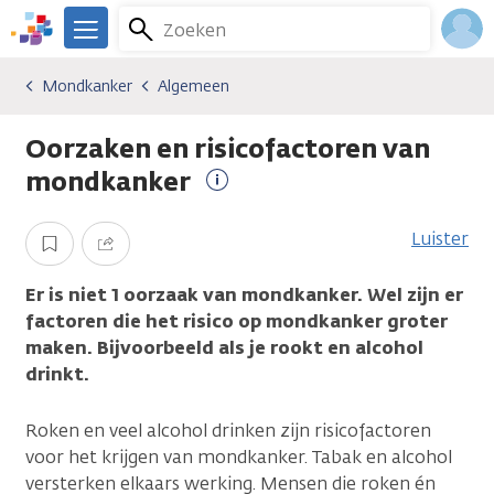
Overslaan
Zoeken
Menu
en
We
naar
zijn
Inlo
Mondkanker
Algemeen
Kankersoorten
Mondkanker
Algemeen
de
er
Acco
inhoud
voor
Oorzaken en risicofactoren van
gaan
je.
Kanker.nl
mondkanker
Meer
informatie
Luister
Opslaan
Delen
Er is niet 1 oorzaak van mondkanker. Wel zijn er
factoren die het risico op mondkanker groter
maken. Bijvoorbeeld als je rookt en alcohol
drinkt.
Roken en veel alcohol drinken zijn risicofactoren
voor het krijgen van mondkanker. Tabak en alcohol
versterken elkaars werking. Mensen die roken én