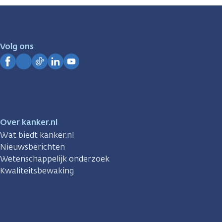
zijn
er
voor
je.
Volg ons
Kanker.nl
Facebook
Instagram
TikTok
LinkedIn
YouTube
Over kanker.nl
Wat biedt kanker.nl
Nieuwsberichten
Wetenschappelijk onderzoek
Kwaliteitsbewaking