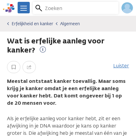
Overslaan
Zoeken
Menu
en
We
naar
zijn
Inlo
Erfelijkheid en kanker
Algemeen
Erfelijkheid en kanker
Erfelijkheid en kanker
Algemeen
de
er
Acco
inhoud
voor
Wat is erfelijke aanleg voor
gaan
je.
Kanker.nl
kanker?
Meer
informatie
Luister
Opslaan
Delen
Meestal ontstaat kanker toevallig. Maar soms
krijg je kanker omdat je een erfelijke aanleg
voor kanker hebt. Dat komt ongeveer bij 1 op
de 20 mensen voor.
Als je erfelijke aanleg voor kanker hebt, zit er een
afwijking in je DNA waardoor je kans op kanker
groter is. Die afwijking heb je meestal van één van je