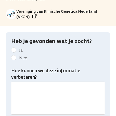
Vereniging van Klinische Genetica Nederland
(VKGN)
Heb je gevonden wat je zocht?
Geef
Ja
kanker.nl
Nee
feedback:
Heb
Hoe kunnen we deze informatie
je
verbeteren?
gevonden
wat
je
zocht?