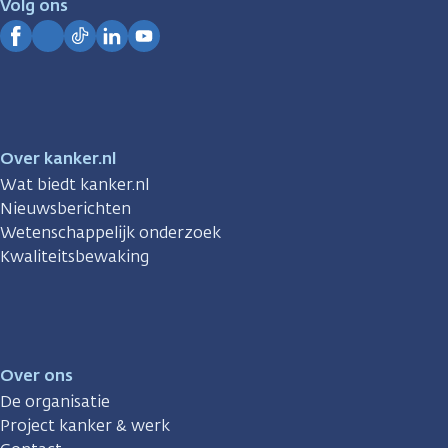
Volg ons
Kanker.nl
Facebook
Instagram
TikTok
LinkedIn
YouTube
Over kanker.nl
Wat biedt kanker.nl
Nieuwsberichten
Wetenschappelijk onderzoek
Kwaliteitsbewaking
Over ons
De organisatie
Project kanker & werk