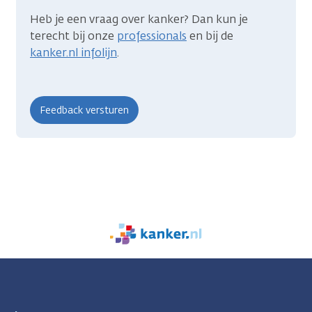
Heb je een vraag over kanker? Dan kun je
terecht bij onze
professionals
en bij de
kanker.nl infolijn
.
We
zijn
er
voor
je.