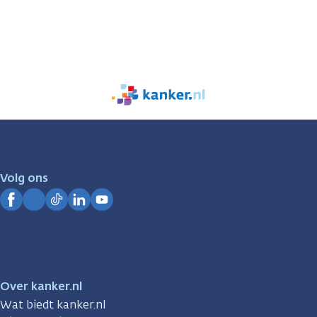
We
zijn
er
voor
je.
Volg ons
Kanker.nl
Facebook
Instagram
TikTok
LinkedIn
YouTube
Over kanker.nl
Wat biedt kanker.nl