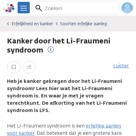
Overslaan
Zoeken
Menu
en
We
naar
zijn
Inlo
Erfelijkheid en kanker
Soorten erfelijke aanleg
Erfelijkheid en kanker
Erfelijkheid en kanker
Soorten erfelijke aanleg
de
er
Acco
inhoud
voor
Kanker door het Li-Fraumeni
gaan
je.
Kanker.nl
syndroom
Meer
informatie
Luister
Opslaan
Delen
Heb je kanker gekregen door het Li-Fraumeni
syndroom? Lees hier wat het Li-Fraumeni
syndroom is. En waar je met je vragen
terechtkunt. De afkorting van het Li-Fraumeni
syndroom is LFS.
Het Li-Fraumeni syndroom is een
erfelijke aanleg
voor kanker
. Dat betekent dat je een grotere kans