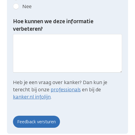
kanker.nl
Nee
feedback:
Heb
Hoe kunnen we deze informatie
je
verbeteren?
gevonden
wat
je
zocht?
Heb je een vraag over kanker? Dan kun je
terecht bij onze
professionals
en bij de
kanker.nl infolijn
.