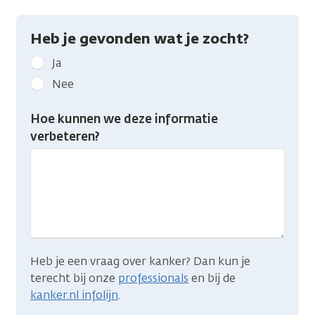
Heb je gevonden wat je zocht?
Geef
Ja
kanker.nl
Nee
feedback:
Heb
Hoe kunnen we deze informatie
je
verbeteren?
gevonden
wat
je
zocht?
Heb je een vraag over kanker? Dan kun je
terecht bij onze
professionals
en bij de
kanker.nl infolijn
.