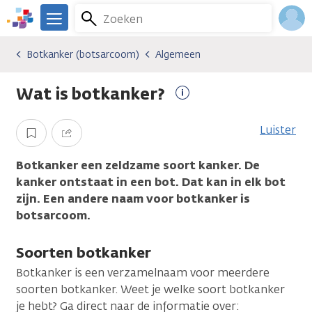
Overslaan
Zoeken
Menu
en
We
naar
zijn
Inlo
Botkanker (botsarcoom)
Algemeen
Kankersoorten
Botkanker (botsarcoom)
Algemeen
de
er
Acco
inhoud
voor
Wat is botkanker?
gaan
je.
Meer
Kanker.nl
informatie
Luister
Opslaan
Delen
Botkanker een zeldzame soort kanker. De
kanker ontstaat in een bot. Dat kan in elk bot
zijn. Een andere naam voor botkanker is
botsarcoom.
Soorten botkanker
Botkanker is een verzamelnaam voor meerdere
soorten botkanker. Weet je welke soort botkanker
je hebt? Ga direct naar de informatie over: