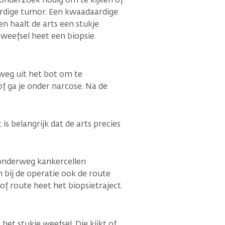
rdige tumor. Een kwaadaardige
 haalt de arts een stukje
weefsel heet een biopsie.
 weg uit het bot om te
of ga je onder narcose. Na de
s belangrijk dat de arts precies
ie onderweg kankercellen
n bij de operatie ook de route
of route heet het biopsietraject.
et stukje weefsel. Die kijkt of