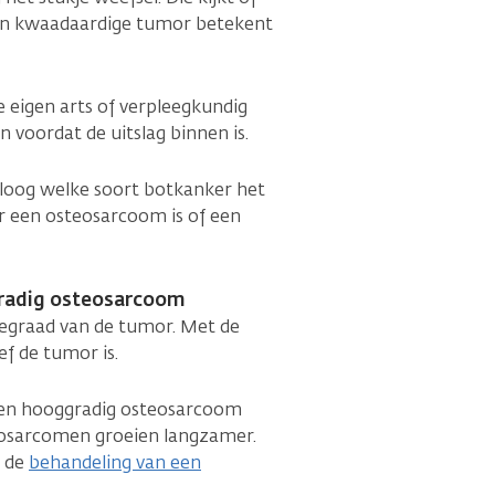
Een kwaadaardige tumor betekent
e eigen arts of verpleegkundig
 voordat de uitslag binnen is.
oloog welke soort botkanker het
mor een osteosarcoom is of een
gradig osteosarcoom
iegraad van de tumor. Met de
ef de tumor is.
 Een hooggradig osteosarcoom
teosarcomen groeien langzamer.
r de
behandeling van een