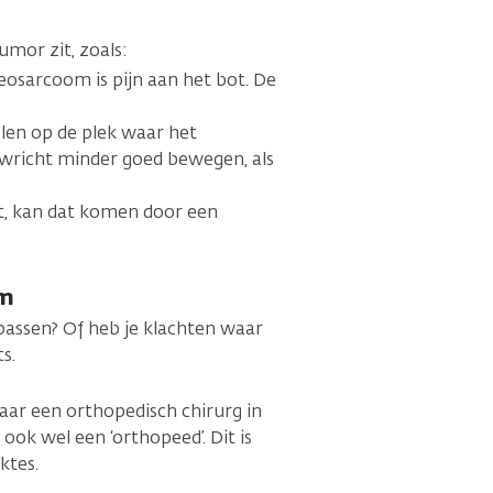
umor zit, zoals:
teosarcoom is pijn aan het bot. De
elen op de plek waar het
wricht minder goed bewegen, als
t, kan dat komen door een
om
assen? Of heb je klachten waar
s.
 naar een orthopedisch chirurg in
ook wel een ‘orthopeed’. Dit is
ktes.