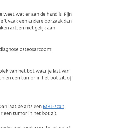
e weet wat er aan de hand is. Pijn
eeft vaak een andere oorzaak dan
en artsen niet gelijk aan
e diagnose osteosarcoom:
plek van het bot waar je last van
chien een tumor in het bot zit, of
an laat de arts een
MRI-scan
 een tumor in het bot zit.
s onderzoek nodig om te kijken of