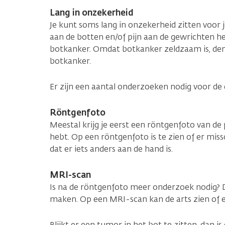
Lang in onzekerheid
Je kunt soms lang in onzekerheid zitten voor j
aan de botten en/of pijn aan de gewrichten h
botkanker. Omdat botkanker zeldzaam is, denk
botkanker.
Er zijn een aantal onderzoeken nodig voor d
Röntgenfoto
Meestal krijg je eerst een röntgenfoto van de 
hebt. Op een röntgenfoto is te zien of er miss
dat er iets anders aan de hand is.
MRI-scan
Is na de röntgenfoto meer onderzoek nodig? D
maken. Op een MRI-scan kan de arts zien of er
Blijkt er een tumor in het bot te zitten, dan i