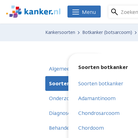
Overslaan
en
Zoeke
Menu
We
naar
zijn
de
er
Kankersoorten
Botkanker (botsarcoom)
inhoud
voor
gaan
je.
Kanker.nl
Soorten botkanker
Algemeen
Soorten botkanker
Soorten botkanker
Onderzoeken
Adamantinoom
Diagnose
Chondrosarcoom
Behandelingen
Chordoom