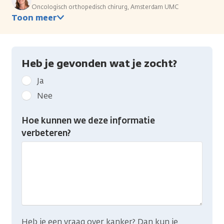
Oncologisch orthopedisch chirurg, Amsterdam UMC
Toon meer
Heb je gevonden wat je zocht?
Geef
Ja
kanker.nl
Nee
feedback:
Heb
Hoe kunnen we deze informatie
je
verbeteren?
gevonden
wat
je
zocht?
Heb je een vraag over kanker? Dan kun je