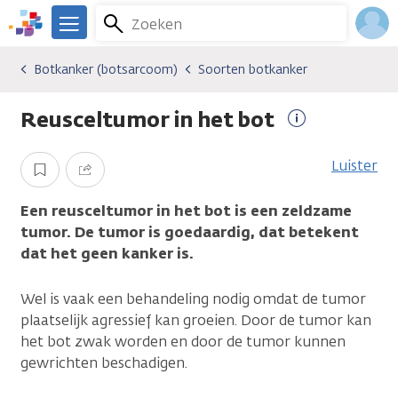
Overslaan
Zoeken
Menu
en
We
naar
zijn
Inlo
Botkanker (botsarcoom)
Soorten botkanker
Kankersoorten
Botkanker (botsarcoom)
Soorten botkanker
de
er
Acco
inhoud
voor
Reusceltumor in het bot
gaan
je.
Meer
Kanker.nl
informatie
Luister
Opslaan
Delen
Een reusceltumor in het bot is een zeldzame
tumor. De tumor is goedaardig, dat betekent
dat het geen kanker is.
Wel is vaak een behandeling nodig omdat de tumor
plaatselijk agressief kan groeien. Door de tumor kan
het bot zwak worden en door de tumor kunnen
gewrichten beschadigen.