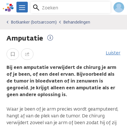
Overslaan
Zoeken
Menu
en
We
naar
zijn
Inlo
Botkanker (botsarcoom)
Behandelingen
Kankersoorten
Botkanker (botsarcoom)
Behandelingen
de
er
Acco
inhoud
voor
Amputatie
gaan
je.
Meer
Kanker.nl
informatie
Luister
Opslaan
Delen
Bij een amputatie verwijdert de chirurg je arm
of je been, of een deel ervan. Bijvoorbeeld als
de tumor in bloedvaten of in zenuwen is
gegroeid. Je krijgt alleen een amputatie als er
geen andere oplossing is.
Waar je been of je arm precies wordt geamputeerd,
hangt af van de plek van de tumor. De chirurg
verwijdert zoveel van je arm of been zodat hij of zij