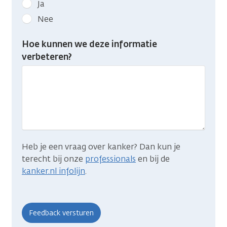
Geef
Ja
kanker.nl
Nee
feedback:
Heb
Hoe kunnen we deze informatie
je
verbeteren?
gevonden
wat
je
zocht?
Heb je een vraag over kanker? Dan kun je
terecht bij onze
professionals
en bij de
kanker.nl infolijn
.