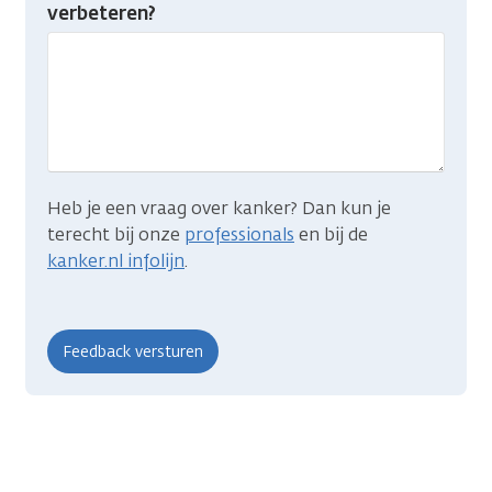
je
verbeteren?
gevonden
wat
je
zocht?
Heb je een vraag over kanker? Dan kun je
terecht bij onze
professionals
en bij de
kanker.nl infolijn
.