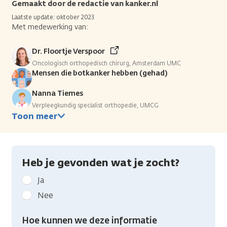
Gemaakt door de redactie van kanker.nl
Laatste update: oktober 2023
Met medewerking van:
Dr. Floortje Verspoor
Oncologisch orthopedisch chirurg, Amsterdam UMC
Mensen die botkanker hebben (gehad)
Nanna Tiemes
Verpleegkundig specialist orthopedie, UMCG
Toon meer
Heb je gevonden wat je zocht?
Geef
Ja
kanker.nl
Nee
feedback:
Heb
Hoe kunnen we deze informatie