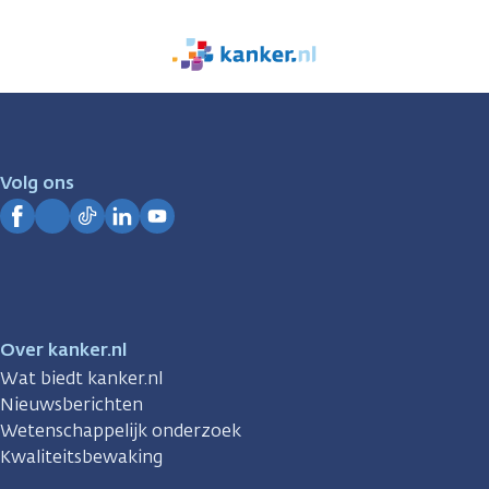
We
zijn
er
voor
je.
Volg ons
Kanker.nl
Facebook
Instagram
TikTok
LinkedIn
YouTube
Over kanker.nl
Wat biedt kanker.nl
Nieuwsberichten
Wetenschappelijk onderzoek
Kwaliteitsbewaking