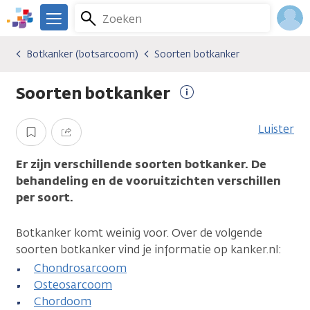
Overslaan
Zoeken
Menu
en
We
naar
zijn
Inlo
Botkanker (botsarcoom)
Soorten botkanker
Kankersoorten
Botkanker (botsarcoom)
Soorten botkanker
de
er
Acco
inhoud
voor
Soorten botkanker
gaan
je.
Meer
Kanker.nl
informatie
Luister
Opslaan
Delen
Er zijn verschillende soorten botkanker. De
behandeling en de vooruitzichten verschillen
per soort.
Botkanker komt weinig voor. Over de volgende
soorten botkanker vind je informatie op kanker.nl:
Chondrosarcoom
Osteosarcoom
Chordoom