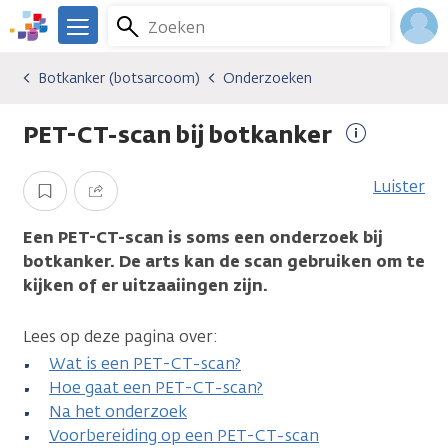
Overslaan
Zoeken
Menu
en
We
naar
zijn
Inlo
Botkanker (botsarcoom)
Onderzoeken
Kankersoorten
Botkanker (botsarcoom)
Onderzoeken
de
er
Acco
inhoud
voor
PET-CT-scan bij botkanker
gaan
je.
Meer
Kanker.nl
informatie
Luister
Opslaan
Delen
Een PET-CT-scan is soms een onderzoek bij
botkanker. De arts kan de scan gebruiken om te
kijken of er uitzaaiingen zijn.
Lees op deze pagina over:
Wat is een PET-CT-scan?
Hoe gaat een PET-CT-scan?
Na het onderzoek
Voorbereiding op een PET-CT-scan