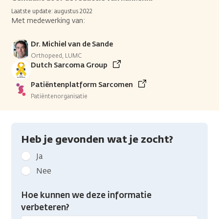
Laatste update: augustus 2022
Met medewerking van:
Dr. Michiel van de Sande
Orthopeed, LUMC
Dutch Sarcoma Group
Patiëntenplatform Sarcomen
Patiëntenorganisatie
Heb je gevonden wat je zocht?
Geef
Ja
kanker.nl
Nee
feedback:
Heb
Hoe kunnen we deze informatie
je
verbeteren?
gevonden