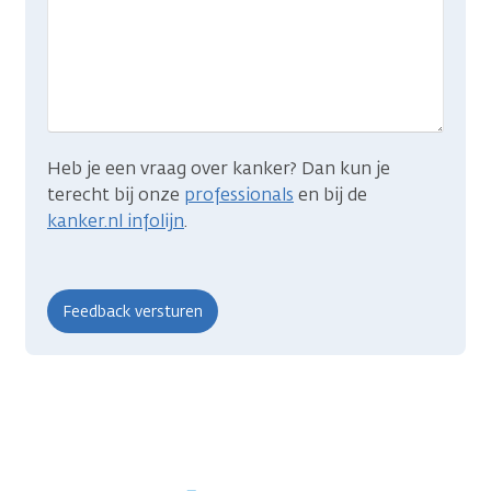
wat
je
zocht?
Heb je een vraag over kanker? Dan kun je
terecht bij onze
professionals
en bij de
kanker.nl infolijn
.