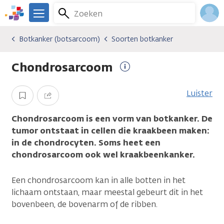
Overslaan
Zoeken
Menu
en
We
naar
zijn
Inlo
Botkanker (botsarcoom)
Soorten botkanker
Kankersoorten
Botkanker (botsarcoom)
Soorten botkanker
de
er
Acco
inhoud
voor
Chondrosarcoom
gaan
je.
Meer
Kanker.nl
informatie
Luister
Opslaan
Delen
Chondrosarcoom is een vorm van botkanker. De
tumor ontstaat in cellen die kraakbeen maken:
in de chondrocyten. Soms heet een
chondrosarcoom ook wel kraakbeenkanker.
Een chondrosarcoom kan in alle botten in het
lichaam ontstaan, maar meestal gebeurt dit in het
bovenbeen, de bovenarm of de ribben.