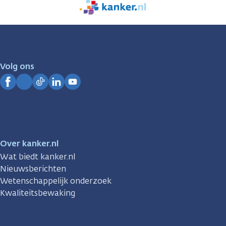
We
zijn
er
voor
je.
Volg ons
Kanker.nl
Facebook
Instagram
TikTok
LinkedIn
YouTube
Over kanker.nl
Wat biedt kanker.nl
Nieuwsberichten
Wetenschappelijk onderzoek
Kwaliteitsbewaking