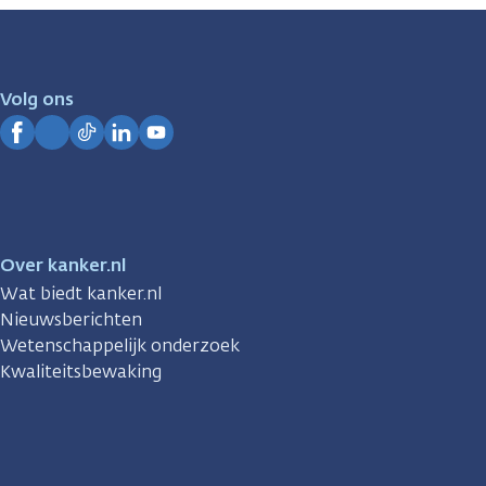
zijn
er
voor
je.
Volg ons
Kanker.nl
Facebook
Instagram
TikTok
LinkedIn
YouTube
Over kanker.nl
Wat biedt kanker.nl
Nieuwsberichten
Wetenschappelijk onderzoek
Kwaliteitsbewaking