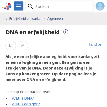
Overslaan
Zoeken
Menu
en
We
naar
zijn
Inlo
Erfelijkheid en kanker
Algemeen
Erfelijkheid en kanker
Erfelijkheid en kanker
Algemeen
de
er
Acco
inhoud
voor
DNA en erfelijkheid
gaan
je.
Meer
Kanker.nl
informatie
Luister
Opslaan
Delen
Als je een erfelijke aanleg hebt voor kanker, zit
er een afwijking in een gen. Een gen is een
stukje van je DNA. Door deze afwijking is je
kans op kanker groter. Op deze pagina lees je
meer over DNA en erfelijkheid.
Lees op deze pagina over:
Wat is DNA?
Wat is een gen?