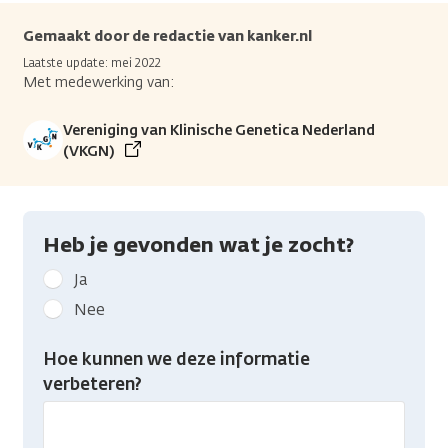
Gemaakt door de redactie van kanker.nl
Laatste update: mei 2022
Met medewerking van:
Vereniging van Klinische Genetica Nederland
(VKGN)
Heb je gevonden wat je zocht?
Geef
Ja
kanker.nl
Nee
feedback:
Heb
Hoe kunnen we deze informatie
je
verbeteren?
gevonden
wat