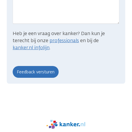
je
zocht?
Heb je een vraag over kanker? Dan kun je
terecht bij onze
professionals
en bij de
kanker.nl infolijn
.
We