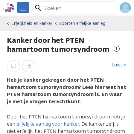
Overslaan
Zoeken
Menu
en
We
naar
zijn
Inlo
Erfelijkheid en kanker
Soorten erfelijke aanleg
Erfelijkheid en kanker
Erfelijkheid en kanker
Soorten erfelijke aanleg
de
er
Acco
inhoud
voor
Kanker door het PTEN
gaan
je.
Kanker.nl
hamartoom tumorsyndroom
Meer
informa
Luister
Opslaan
Delen
Heb je kanker gekregen door het PTEN
hamartoom tumorsyndroom? Lees hier wat het
PTEN hamartoom tumorsyndroom is. En waar
je met je vragen terechtkunt.
Door het PTEN hamartoom tumorsyndroom heb je
een
erfelijke aanleg voor kanker
. De kanker zelf is
niet erfelijk, het PTEN hamartoom tumorsyndroom