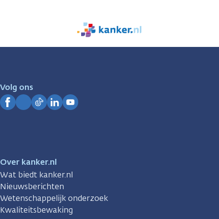
We
zijn
er
voor
je.
Volg ons
Kanker.nl
Facebook
Instagram
TikTok
LinkedIn
YouTube
Over kanker.nl
Wat biedt kanker.nl
Nieuwsberichten
Wetenschappelijk onderzoek
Kwaliteitsbewaking