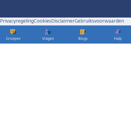
Privacyregeling
Cookies
Disclaimer
Gebruiksvoorwaarden
Huisregels
Groepen
Vragen
Blogs
Hulp
KWF
kankerbestrijding