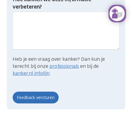
je
verbeteren?
gevonden
wat
je
zocht?
Heb je een vraag over kanker? Dan kun je
terecht bij onze
professionals
en bij de
kanker.nl infolijn
.