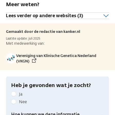
Meer weten?
Lees verder op andere websites (3)
Gemaakt door de redactie van kanker.nl
Laatste update: juli 2025
Met medewerking van:
Vereniging van Klinische Genetica Nederland
(VKGN)
Heb je gevonden wat je zocht?
Geef
Ja
kanker.nl
Nee
feedback:
Heb
Hoe kunnen we deze informatie