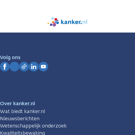
We
zijn
er
voor
je.
Volg ons
Kanker.nl
Facebook
Instagram
TikTok
LinkedIn
YouTube
Over kanker.nl
Wat biedt kanker.nl
Nieuwsberichten
Wetenschappelijk onderzoek
Kwaliteitsbewaking