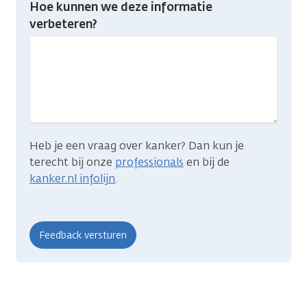
Heb
Hoe kunnen we deze informatie
je
verbeteren?
gevonden
wat
je
zocht?
Heb je een vraag over kanker? Dan kun je
terecht bij onze
professionals
en bij de
kanker.nl infolijn
.