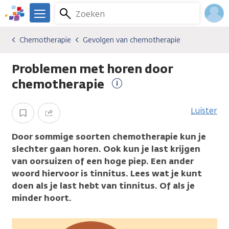
Overslaan
Zoeken
Menu
en
We
naar
zijn
Inlo
Chemotherapie
Gevolgen van chemotherapie
Soorten behandelingen
Chemotherapie
Gevolgen van chemotherapie
de
er
Acco
inhoud
voor
Problemen met horen door
gaan
je.
Kanker.nl
chemotherapie
Meer
informatie
Luister
Opslaan
Delen
Door sommige soorten chemotherapie kun je
slechter gaan horen. Ook kun je last krijgen
van oorsuizen of een hoge piep. Een ander
woord hiervoor is tinnitus. Lees wat je kunt
doen als je last hebt van tinnitus. Of als je
minder hoort.