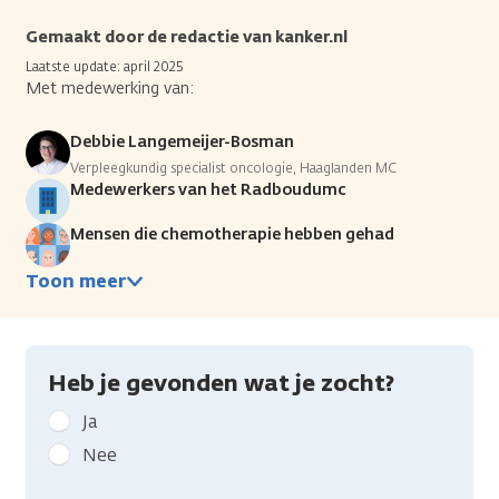
Gemaakt door de redactie van kanker.nl
Laatste update: april 2025
Met medewerking van:
Debbie Langemeijer-Bosman
Verpleegkundig specialist oncologie, Haaglanden MC
Medewerkers van het Radboudumc
Mensen die chemotherapie hebben gehad
Toon meer
Heb je gevonden wat je zocht?
Geef
Ja
kanker.nl
Nee
feedback: