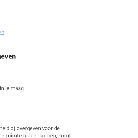
en
rgeven
 in je maag
heid of overgeven voor de
ndelruimte binnenkomen, komt