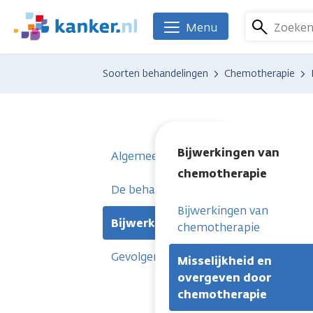
Overslaan
en
Zoeke
Menu
We
naar
zijn
de
er
Soorten behandelingen
Chemotherapie
inhoud
voor
gaan
je.
Kanker.nl
Bijwerkingen van
Algemeen
chemotherapie
De behandeling met chemotherapie
Bijwerkingen van
Bijwerkingen van chemotherapie
chemotherapie
Gevolgen van chemotherapie
Misselijkheid en
overgeven door
chemotherapie